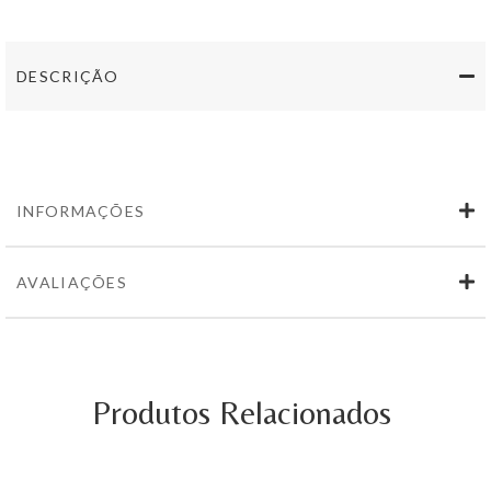
Filigrana
Branco
Grande
Reserva
DESCRIÇÃO
750
ml
INFORMAÇÕES
AVALIAÇÕES
Produtos Relacionados