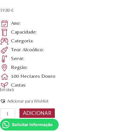
19,80
€
Ano:
Capacidade:
Categoria:
Teor Alcoólico:
Servir:
Região:
100 Hectares Douro
Castas:
Em stock
Adicionar para Wishlist
Quantidade
ADICIONAR
de
100
Solicitar Informação
Hectares