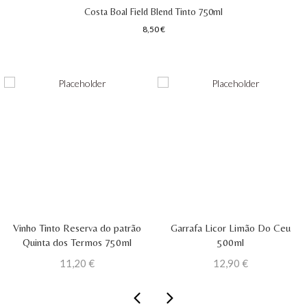
Costa Boal Field Blend Tinto 750ml
8,50
€
Vinho Tinto Reserva do patrão
Garrafa Licor Limão Do Ceu
Quinta dos Termos 750ml
500ml
11,20
€
12,90
€