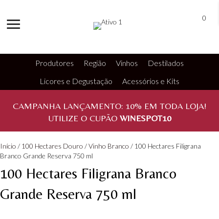
0
Produtores
Região
Vinhos
Destilados
Licores e Degustação
Acessórios e Kits
CAMPANHA LANÇAMENTO:
10%
EM TODA LOJA!
UTILIZE O CUPÃO
WINESPOT10
Início
/
100 Hectares Douro
/
Vinho Branco
/ 100 Hectares Filigrana
Branco Grande Reserva 750 ml
100 Hectares Filigrana Branco
Grande Reserva 750 ml