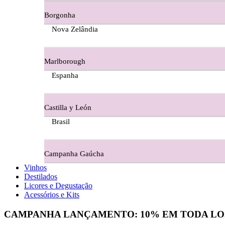
Borgonha
Figueira Coriga - Alentejo
Nova Zelândia
Garrocha Estate Wines
Marlborough
Guerreiro Vinhos - Bairrada
Espanha
Herdade Da Figueirinha - Alentejo
Castilla y León
Herdade da Lisboa Alentejo
Brasil
Herdade Da Maroteira Alentejo
Campanha Gaúcha
Herdade Do Freixo - Alentejo
Vinhos
Destilados
Herdade do Moinho Branco - Alentejo
Licores e Degustação
Acessórios e Kits
Herdade do Rocim Alentejo
CAMPANHA LANÇAMENTO:
10%
EM TODA LO