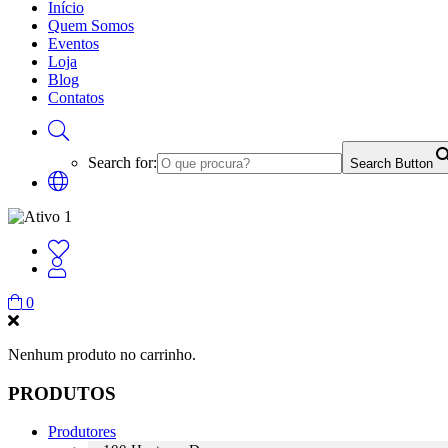
Início
Quem Somos
Eventos
Loja
Blog
Contatos
Search for:
Search Button
0
Nenhum produto no carrinho.
PRODUTOS
Produtores