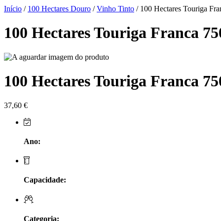
Herdade do Sobroso Alentejo
Início
/
100 Hectares Douro
/
Vinho Tinto
/ 100 Hectares Touriga Fra
Herdade dos Coteis Alentejo
100 Hectares Touriga Franca 75
Herdade Papa Leite - Alentejo
Horacio Simoes Setubal
100 Hectares Touriga Franca 75
Isento - Douro
37,60
€
Já Te Disse - Alentejo
João Tique - Top Wines - Alentejo
Ano:
Julian Reynolds - Alentejo
Capacidade:
Lavradores da Feitoria - Douro
LicObidos
Categoria: