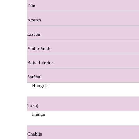
Dão
Cortes De Reguengo Douro
Açores
Digestivos
Lisboa
Divai - Alentejo
Vinho Verde
Dona Sancha Dão
Beira Interior
Doroteia Douro
Setúbal
Ermelinda Freitas - Setubal
Hungria
Ervideira Alentejo
Tokaj
Evidencia Dão
França
Fabio Fernandes Wines
Chablis
Ferraz Wine - Beira Interior