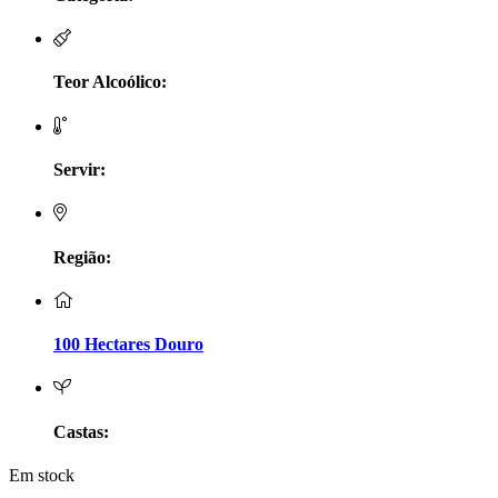
LV Lobo Vasconcelos Alentejo
Maçanita Douro
Teor Alcoólico:
Marcio Em Campo - Tejo
Servir:
Medusa bairrada
Monte da Raposinha - Alentejo
Região:
Mouchão Alentejo
Murgas - Bucelas
100 Hectares Douro
Oboe - Douro
Pontual - Alentejo
Castas:
Em stock
Prats e Symington Family