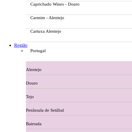
Caprichado Wines - Douro
Carmim - Alentejo
Cartuxa Alentejo
Casa da Passarella
Região
Portugal
Casa do Barroso
Alentejo
Casa Dos Migueis Douro
Douro
Casa Relvas Alentejo
Tejo
Caves de São João - Bairrada
Península de Setúbal
Charcutaria
Bairrada
Copos e Decanter