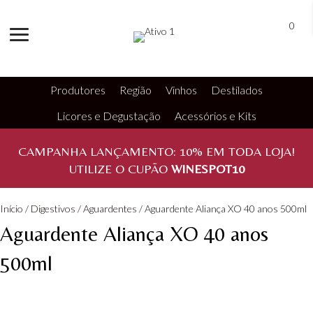
0
Produtores
Região
Vinhos
Destilados
Licores e Degustação
Acessórios e Kits
CAMPANHA LANÇAMENTO:
10%
EM TODA LOJA!
UTILIZE O CUPÃO
WINESPOT10
Início
/
Digestivos
/
Aguardentes
/ Aguardente Aliança XO 40 anos 500ml
Aguardente Aliança XO 40 anos
500ml