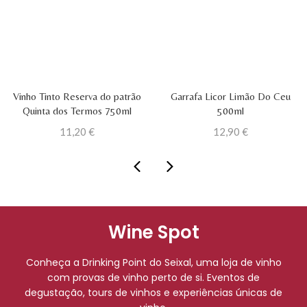
Vinho Tinto Reserva do patrão
Garrafa Licor Limão Do Ceu
Quinta dos Termos 750ml
500ml
11,20
€
12,90
€
Wine Spot
Conheça a Drinking Point do Seixal, uma loja de vinho
com provas de vinho perto de si. Eventos de
degustação, tours de vinhos e experiências únicas de