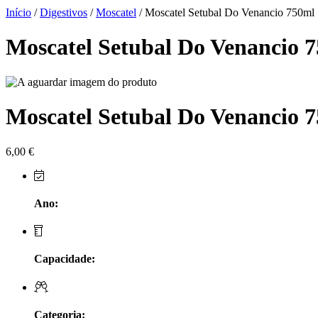
Herdade do Sobroso Alentejo
Início
/
Digestivos
/
Moscatel
/ Moscatel Setubal Do Venancio 750ml
Herdade dos Coteis Alentejo
Moscatel Setubal Do Venancio 
Herdade Papa Leite - Alentejo
Horacio Simoes Setubal
Moscatel Setubal Do Venancio 
Isento - Douro
6,00
€
Já Te Disse - Alentejo
João Tique - Top Wines - Alentejo
Ano:
Julian Reynolds - Alentejo
Capacidade:
Lavradores da Feitoria - Douro
LicObidos
Categoria: