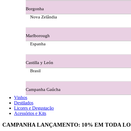
Borgonha
Figueira Coriga - Alentejo
Nova Zelândia
Garrocha Estate Wines
Marlborough
Guerreiro Vinhos - Bairrada
Espanha
Herdade Da Figueirinha - Alentejo
Castilla y León
Herdade da Lisboa Alentejo
Brasil
Herdade Da Maroteira Alentejo
Campanha Gaúcha
Herdade Do Freixo - Alentejo
Vinhos
Destilados
Herdade do Moinho Branco - Alentejo
Licores e Degustação
Acessórios e Kits
Herdade do Rocim Alentejo
CAMPANHA LANÇAMENTO:
10%
EM TODA LO