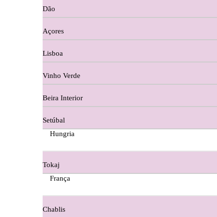
Dão
Cortes De Reguengo Douro
Açores
Digestivos
Lisboa
Divai - Alentejo
Vinho Verde
Dona Sancha Dão
Beira Interior
Doroteia Douro
Setúbal
Ermelinda Freitas - Setubal
Hungria
Ervideira Alentejo
Tokaj
Evidencia Dão
França
Fabio Fernandes Wines
Chablis
Ferraz Wine - Beira Interior