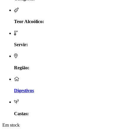
LV Lobo Vasconcelos Alentejo
Maçanita Douro
Teor Alcoólico:
Marcio Em Campo - Tejo
Servir:
Medusa bairrada
Monte da Raposinha - Alentejo
Região:
Mouchão Alentejo
Murgas - Bucelas
Digestivos
Oboe - Douro
Pontual - Alentejo
Castas:
Em stock
Prats e Symington Family