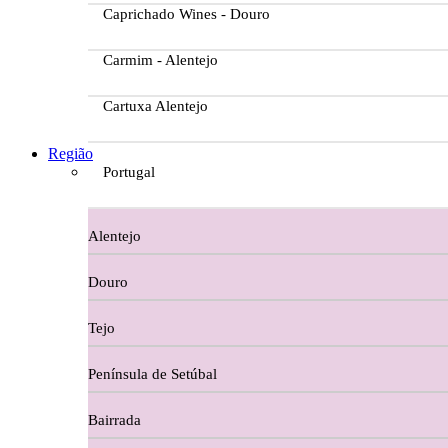
Caprichado Wines - Douro
Carmim - Alentejo
Cartuxa Alentejo
Casa da Passarella
Região
Portugal
Casa do Barroso
Alentejo
Casa Dos Migueis Douro
Douro
Casa Relvas Alentejo
Tejo
Caves de São João - Bairrada
Península de Setúbal
Charcutaria
Bairrada
Copos e Decanter