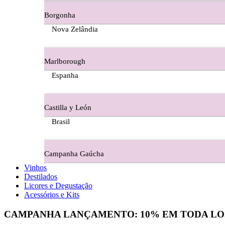
Borgonha
Figueira Coriga - Alentejo
Nova Zelândia
Garrocha Estate Wines
Marlborough
Guerreiro Vinhos - Bairrada
Espanha
Herdade Da Figueirinha - Alentejo
Castilla y León
Herdade da Lisboa Alentejo
Brasil
Herdade Da Maroteira Alentejo
Campanha Gaúcha
Herdade Do Freixo - Alentejo
Vinhos
Destilados
Herdade do Moinho Branco - Alentejo
Licores e Degustação
Acessórios e Kits
Herdade do Rocim Alentejo
CAMPANHA LANÇAMENTO:
10%
EM TODA LO