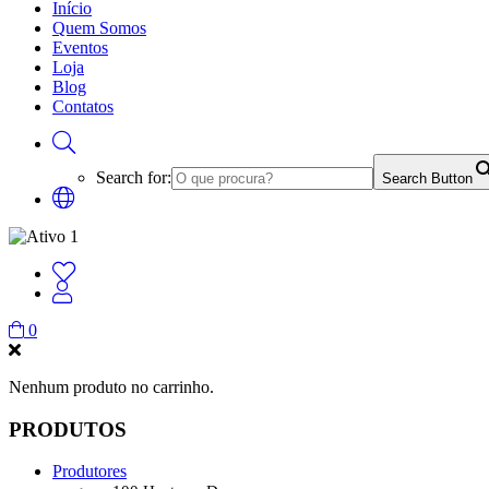
Início
Quem Somos
Eventos
Loja
Blog
Contatos
Search for:
Search Button
0
Nenhum produto no carrinho.
PRODUTOS
Produtores