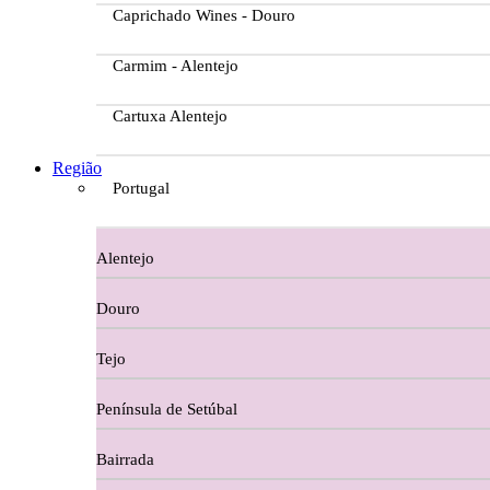
Caprichado Wines - Douro
Carmim - Alentejo
Cartuxa Alentejo
Casa da Passarella
Região
Portugal
Casa do Barroso
Alentejo
Casa Dos Migueis Douro
Douro
Casa Relvas Alentejo
Tejo
Caves de São João - Bairrada
Península de Setúbal
Charcutaria
Bairrada
Copos e Decanter