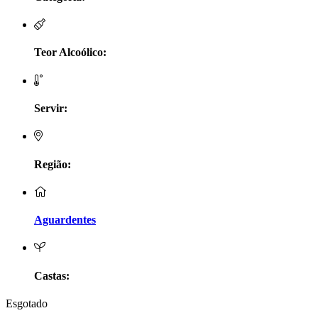
LV Lobo Vasconcelos Alentejo
Maçanita Douro
Teor Alcoólico:
Marcio Em Campo - Tejo
Servir:
Medusa bairrada
Monte da Raposinha - Alentejo
Região:
Mouchão Alentejo
Murgas - Bucelas
Aguardentes
Oboe - Douro
Pontual - Alentejo
Castas:
Esgotado
Prats e Symington Family