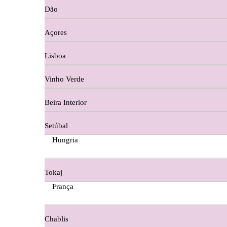
Dão
Cortes De Reguengo Douro
Açores
Digestivos
Lisboa
Divai - Alentejo
Vinho Verde
Dona Sancha Dão
Beira Interior
Doroteia Douro
Setúbal
Ermelinda Freitas - Setubal
Hungria
Ervideira Alentejo
Tokaj
Evidencia Dão
França
Fabio Fernandes Wines
Chablis
Ferraz Wine - Beira Interior