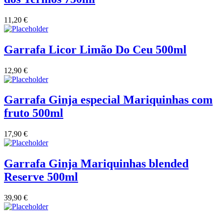
Vinha das Penicas - Beira Interior
11,20
€
Vinho na Talha
Garrafa Licor Limão Do Ceu 500ml
Vinhos Estrangeiros
12,90
€
Vinhos Nunes Mata - Lisboa
Garrafa Ginja especial Mariquinhas com
Vinilourenço Douro
fruto 500ml
VolteFace Alentejo
17,90
€
Garrafa Ginja Mariquinhas blended
Reserve 500ml
39,90
€