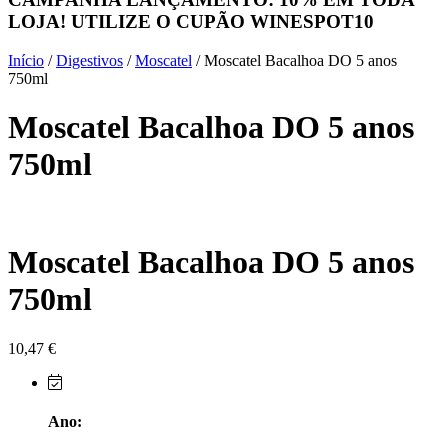
LOJA! UTILIZE O CUPÃO
WINESPOT10
Herdade do Sobroso Alentejo
Início
/
Digestivos
/
Moscatel
/ Moscatel Bacalhoa DO 5 anos
Herdade dos Coteis Alentejo
750ml
Moscatel Bacalhoa DO 5 anos
Herdade Papa Leite - Alentejo
750ml
Horacio Simoes Setubal
Isento - Douro
Moscatel Bacalhoa DO 5 anos
Já Te Disse - Alentejo
750ml
João Tique - Top Wines - Alentejo
Julian Reynolds - Alentejo
10,47
€
Lavradores da Feitoria - Douro
Ano:
LicObidos