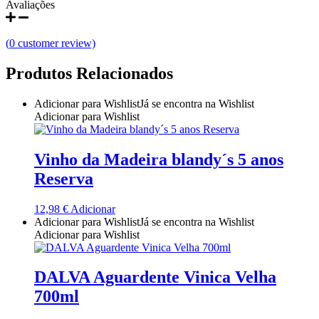
Avaliações
Quinta do Couquinho
(
0
customer review)
Quinta do Crasto
Produtos Relacionados
Quinta Do Noval Douro
Adicionar para Wishlist
Já se encontra na Wishlist
Quinta Do Paral Alentejo
Adicionar para Wishlist
Quinta do Pessegueiro - Douro
Vinho da Madeira blandy´s 5 anos
Quinta do Piloto
Reserva
Quinta Do Regueiro - Região Vinhos Verdes
12,98
€
Adicionar
Adicionar para Wishlist
Já se encontra na Wishlist
Adicionar para Wishlist
Quinta Do Rogel Algarve
Quinta do Sobreiró Trás-os -Montes
DALVA Aguardente Vinica Velha
700ml
Quinta Do Ventozelo - Douro