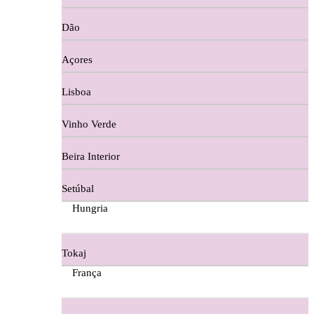
Copos e Decanter
Dão
Cortes De Reguengo Douro
Açores
Digestivos
Lisboa
Divai - Alentejo
Vinho Verde
Dona Sancha Dão
Beira Interior
Doroteia Douro
Setúbal
Ermelinda Freitas - Setubal
Hungria
Ervideira Alentejo
Tokaj
Evidencia Dão
França
Fabio Fernandes Wines