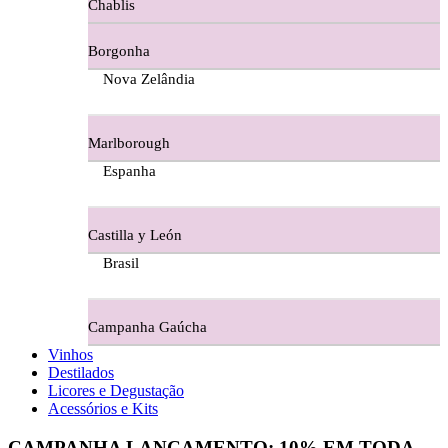
Chablis
Ferraz Wine - Beira Interior
Borgonha
Figueira Coriga - Alentejo
Nova Zelândia
Garrocha Estate Wines
Marlborough
Guerreiro Vinhos - Bairrada
Espanha
Herdade Da Figueirinha - Alentejo
Castilla y León
Herdade da Lisboa Alentejo
Brasil
Herdade Da Maroteira Alentejo
Campanha Gaúcha
Herdade Do Freixo - Alentejo
Vinhos
Destilados
Herdade do Moinho Branco - Alentejo
Licores e Degustação
Acessórios e Kits
Herdade do Rocim Alentejo
CAMPANHA LANÇAMENTO:
10%
EM TODA