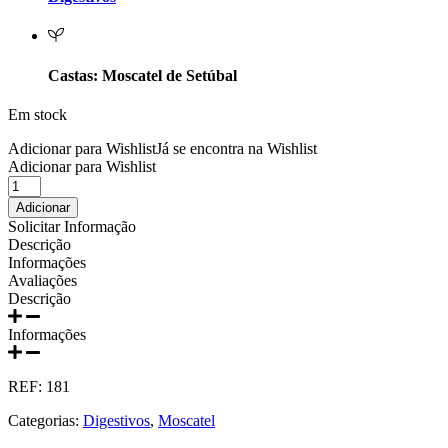
Prats e Symington Family
Quanta Terra Douro
Castas: Moscatel de Setúbal
Quinta Boa Esperança Lisboa
Em stock
Quinta da Curia - Bairrada
Adicionar para Wishlist
Já se encontra na Wishlist
Adicionar para Wishlist
Quantidade
Quinta da Mariposa - Dão
de
Adicionar
Moscatel
Solicitar Informação
Quinta das Bágeiras Bairrada
Bacalhoa
Descrição
DO
Informações
5
Quinta das Queimas Dão
Avaliações
anos
Descrição
750ml
Quinta de Macedos - Douro
Informações
Quinta do Arcossó - Trás os Montes
REF:
181
Quinta do Casal Branco Tejo
Categorias:
Digestivos
,
Moscatel