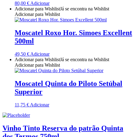
80,00
€
Adicionar
Quinta Dos Termos - Beira Interior
Adicionar para Wishlist
Já se encontra na Wishlist
Adicionar para Wishlist
Quinta José Rodrigues - Humanitas
Moscatel Roxo Hor. Simoes Excellent
Rego Wines Beira interior
500ml
Sem categoria
49,50
€
Adicionar
Adicionar para Wishlist
Já se encontra na Wishlist
Só Vinha
Adicionar para Wishlist
Taboadella Dão
Moscatel Quinta do Piloto Setúbal
Superior
Tapada de Coelheiros - Alentejo
11,75
€
Adicionar
Tiago Cabaço Alentejo
Torre de Palma Alentejo
Vinho Tinto Reserva do patrão Quinta
dos Termos 750ml
Trois Setubal