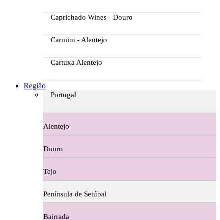
Caprichado Wines - Douro
Carmim - Alentejo
Cartuxa Alentejo
Casa da Passarella
Região
Portugal
Casa do Barroso
Alentejo
Casa Dos Migueis Douro
Douro
Casa Relvas Alentejo
Tejo
Caves de São João - Bairrada
Península de Setúbal
Charcutaria
Bairrada