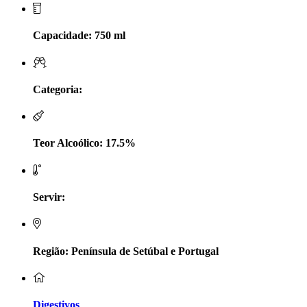
LV Lobo Vasconcelos Alentejo
Capacidade: 750 ml
Maçanita Douro
Marcio Em Campo - Tejo
Categoria:
Medusa bairrada
Teor Alcoólico: 17.5%
Monte da Raposinha - Alentejo
Mouchão Alentejo
Servir:
Murgas - Bucelas
Oboe - Douro
Região: Península de Setúbal e Portugal
Pontual - Alentejo
Digestivos