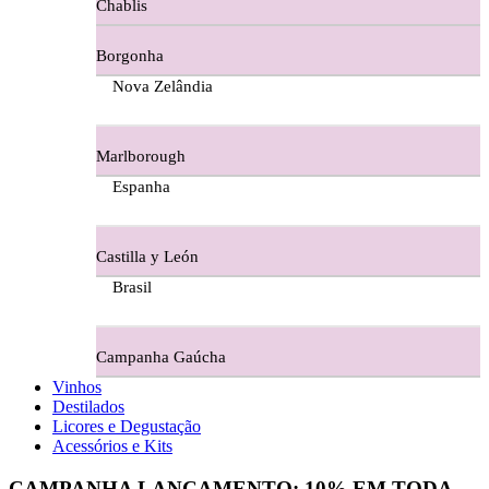
Chablis
Ferraz Wine - Beira Interior
Borgonha
Figueira Coriga - Alentejo
Nova Zelândia
Garrocha Estate Wines
Marlborough
Guerreiro Vinhos - Bairrada
Espanha
Herdade Da Figueirinha - Alentejo
Castilla y León
Herdade da Lisboa Alentejo
Brasil
Herdade Da Maroteira Alentejo
Campanha Gaúcha
Herdade Do Freixo - Alentejo
Vinhos
Destilados
Herdade do Moinho Branco - Alentejo
Licores e Degustação
Acessórios e Kits
Herdade do Rocim Alentejo
CAMPANHA LANÇAMENTO:
10%
EM TODA