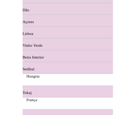
Copos e Decanter
Dão
Cortes De Reguengo Douro
Açores
Digestivos
Lisboa
Divai - Alentejo
Vinho Verde
Dona Sancha Dão
Beira Interior
Doroteia Douro
Setúbal
Ermelinda Freitas - Setubal
Hungria
Ervideira Alentejo
Tokaj
Evidencia Dão
França
Fabio Fernandes Wines