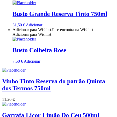
Quinta Dos Termos - Beira Interior
Busto Grande Reserva Tinto 750ml
Quinta José Rodrigues - Humanitas
31,50
€
Adicionar
Adicionar para Wishlist
Já se encontra na Wishlist
Rego Wines Beira interior
Adicionar para Wishlist
Sem categoria
Busto Colheita Rose
Só Vinha
7,50
€
Adicionar
Taboadella Dão
Tapada de Coelheiros - Alentejo
Vinho Tinto Reserva do patrão Quinta
dos Termos 750ml
Tiago Cabaço Alentejo
11,20
€
Torre de Palma Alentejo
Garrafa Licor Limão Do Ceu 500ml
Trois Setubal