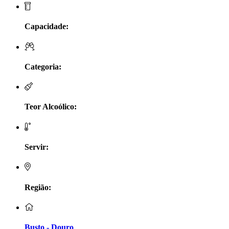
LV Lobo Vasconcelos Alentejo
Capacidade:
Maçanita Douro
Marcio Em Campo - Tejo
Categoria:
Medusa bairrada
Teor Alcoólico:
Monte da Raposinha - Alentejo
Mouchão Alentejo
Servir:
Murgas - Bucelas
Oboe - Douro
Região:
Pontual - Alentejo
Busto - Douro