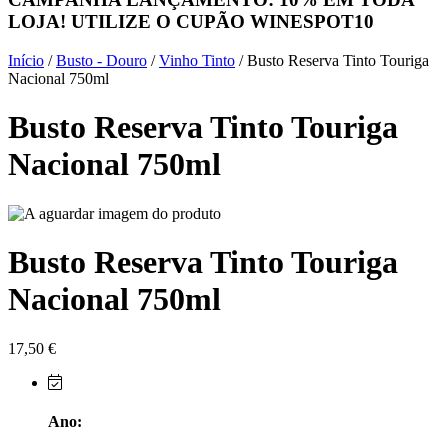
LOJA! UTILIZE O CUPÃO
WINESPOT10
Herdade do Sobroso Alentejo
Início
/
Busto - Douro
/
Vinho Tinto
/ Busto Reserva Tinto Touriga
Herdade dos Coteis Alentejo
Nacional 750ml
Busto Reserva Tinto Touriga
Herdade Papa Leite - Alentejo
Nacional 750ml
Horacio Simoes Setubal
Isento - Douro
Busto Reserva Tinto Touriga
Já Te Disse - Alentejo
Nacional 750ml
João Tique - Top Wines - Alentejo
Julian Reynolds - Alentejo
17,50
€
Lavradores da Feitoria - Douro
Ano:
LicObidos