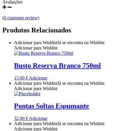
Avaliações
Quinta do Couquinho
(
0
customer review)
Quinta do Crasto
Produtos Relacionados
Quinta Do Noval Douro
Adicionar para Wishlist
Já se encontra na Wishlist
Quinta Do Paral Alentejo
Adicionar para Wishlist
Quinta do Pessegueiro - Douro
Busto Reserva Branco 750ml
Quinta do Piloto
15,60
€
Adicionar
Adicionar para Wishlist
Já se encontra na Wishlist
Quinta Do Regueiro - Região Vinhos Verdes
Adicionar para Wishlist
Quinta Do Rogel Algarve
Pontas Soltas Espumante
Quinta do Sobreiró Trás-os -Montes
32,90
€
Adicionar
Adicionar para Wishlist
Já se encontra na Wishlist
Quinta Do Ventozelo - Douro
Adicionar para Wishlist