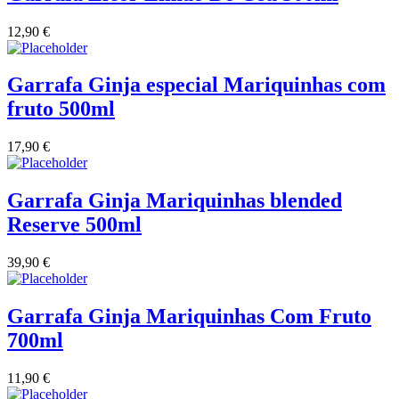
12,90
€
Vinha das Penicas - Beira Interior
Vinho na Talha
Garrafa Ginja especial Mariquinhas com
fruto 500ml
Vinhos Estrangeiros
17,90
€
Vinhos Nunes Mata - Lisboa
Garrafa Ginja Mariquinhas blended
Vinilourenço Douro
Reserve 500ml
VolteFace Alentejo
39,90
€
Garrafa Ginja Mariquinhas Com Fruto
700ml
11,90
€