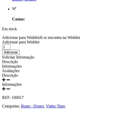
Prats e Symington Family
Quanta Terra Douro
Castas:
Quinta Boa Esperança Lisboa
Em stock
Quinta da Curia - Bairrada
Adicionar para Wishlist
Já se encontra na Wishlist
Adicionar para Wishlist
Quantidade
Quinta da Mariposa - Dão
de
Adicionar
Busto
Solicitar Informação
Quinta das Bágeiras Bairrada
Reserva
Descrição
Tinto
Informações
Touriga
Quinta das Queimas Dão
Avaliações
Nacional
Descrição
750ml
Quinta de Macedos - Douro
Informações
Quinta do Arcossó - Trás os Montes
REF:
100017
Quinta do Casal Branco Tejo
Categorias:
Busto - Douro
,
Vinho Tinto