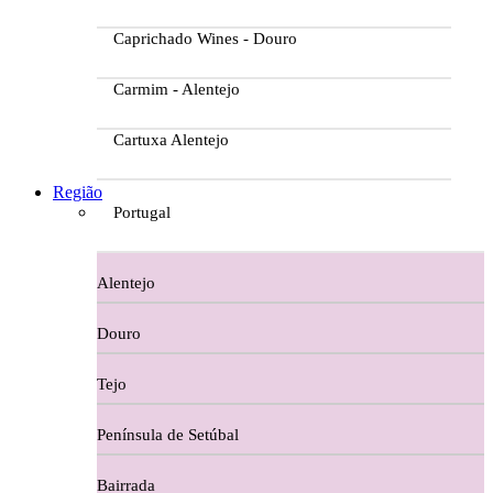
Caprichado Wines - Douro
Carmim - Alentejo
Cartuxa Alentejo
Casa da Passarella
Região
Portugal
Casa do Barroso
Alentejo
Casa Dos Migueis Douro
Douro
Casa Relvas Alentejo
Tejo
Caves de São João - Bairrada
Península de Setúbal
Charcutaria
Bairrada