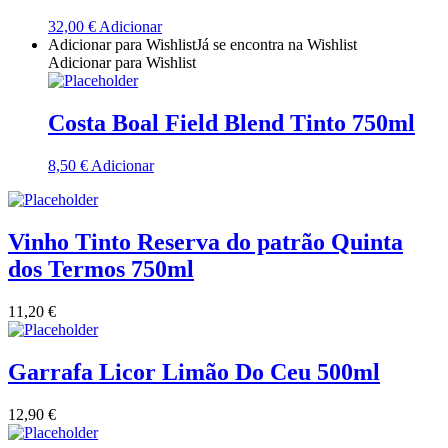
32,00
€
Adicionar
Quinta Dos Termos - Beira Interior
Adicionar para Wishlist
Já se encontra na Wishlist
Adicionar para Wishlist
Quinta José Rodrigues - Humanitas
Costa Boal Field Blend Tinto 750ml
Rego Wines Beira interior
8,50
€
Adicionar
Sem categoria
Só Vinha
Vinho Tinto Reserva do patrão Quinta
Taboadella Dão
dos Termos 750ml
Tapada de Coelheiros - Alentejo
11,20
€
Tiago Cabaço Alentejo
Garrafa Licor Limão Do Ceu 500ml
Torre de Palma Alentejo
12,90
€
Trois Setubal