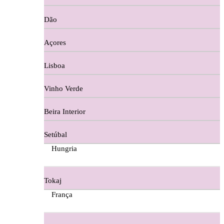
Copos e Decanter
Dão
Cortes De Reguengo Douro
Açores
Digestivos
Lisboa
Divai - Alentejo
Vinho Verde
Dona Sancha Dão
Beira Interior
Doroteia Douro
Setúbal
Ermelinda Freitas - Setubal
Hungria
Ervideira Alentejo
Tokaj
Evidencia Dão
França
Fabio Fernandes Wines