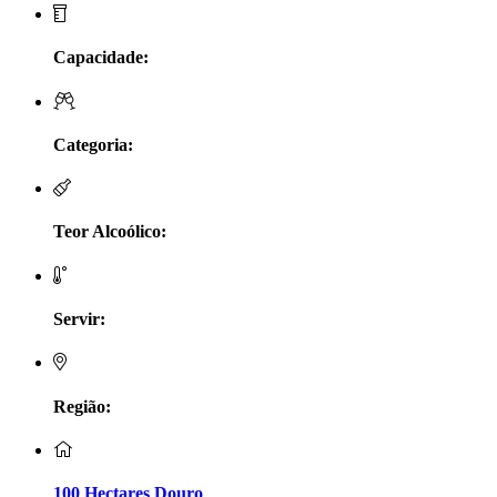
LV Lobo Vasconcelos Alentejo
Capacidade:
Maçanita Douro
Marcio Em Campo - Tejo
Categoria:
Medusa bairrada
Teor Alcoólico:
Monte da Raposinha - Alentejo
Mouchão Alentejo
Servir:
Murgas - Bucelas
Oboe - Douro
Região:
Pontual - Alentejo
100 Hectares Douro