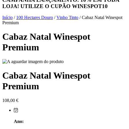
LOJA! UTILIZE O CUPÃO
WINESPOT10
Herdade do Sobroso Alentejo
Início
/
100 Hectares Douro
/
Vinho Tinto
/ Cabaz Natal Winespot
Herdade dos Coteis Alentejo
Premium
Cabaz Natal Winespot
Herdade Papa Leite - Alentejo
Premium
Horacio Simoes Setubal
Isento - Douro
Cabaz Natal Winespot
Já Te Disse - Alentejo
Premium
João Tique - Top Wines - Alentejo
Julian Reynolds - Alentejo
108,00
€
Lavradores da Feitoria - Douro
Ano:
LicObidos