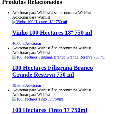
Produtos Relacionados
Quinta do Couquinho
Adicionar para Wishlist
Já se encontra na Wishlist
Quinta do Crasto
Adicionar para Wishlist
Quinta Do Noval Douro
Vinho 100 Hectares 18º 750 ml
Quinta Do Paral Alentejo
46,00
€
Adicionar
Adicionar para Wishlist
Já se encontra na Wishlist
Quinta do Pessegueiro - Douro
Adicionar para Wishlist
Quinta do Piloto
100 Hectares Filigrana Branco
Grande Reserva 750 ml
Quinta Do Regueiro - Região Vinhos Verdes
19,80
€
Adicionar
Quinta Do Rogel Algarve
Adicionar para Wishlist
Já se encontra na Wishlist
Adicionar para Wishlist
Quinta do Sobreiró Trás-os -Montes
100 Hectares Tinto 17 750ml
Quinta Do Ventozelo - Douro