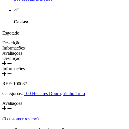
Prats e Symington Family
Quanta Terra Douro
Castas:
Quinta Boa Esperança Lisboa
Esgotado
Quinta da Curia - Bairrada
Descrição
Informações
Avaliações
Quinta da Mariposa - Dão
Descrição
Quinta das Bágeiras Bairrada
Informações
Quinta das Queimas Dão
REF:
100087
Categorias:
100 Hectares Douro
,
Vinho Tinto
Quinta de Macedos - Douro
Avaliações
Quinta do Arcossó - Trás os Montes
(
0
customer review)
Quinta do Casal Branco Tejo