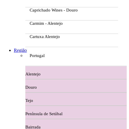
Caprichado Wines - Douro
Carmim - Alentejo
Cartuxa Alentejo
Casa da Passarella
Região
Portugal
Casa do Barroso
Alentejo
Casa Dos Migueis Douro
Douro
Casa Relvas Alentejo
Tejo
Caves de São João - Bairrada
Península de Setúbal
Charcutaria
Bairrada