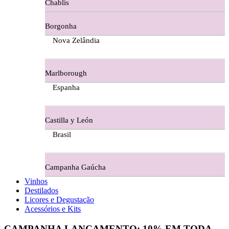
Chablis
Ferraz Wine - Beira Interior
Borgonha
Figueira Coriga - Alentejo
Nova Zelândia
Garrocha Estate Wines
Marlborough
Guerreiro Vinhos - Bairrada
Espanha
Herdade Da Figueirinha - Alentejo
Castilla y León
Herdade da Lisboa Alentejo
Brasil
Herdade Da Maroteira Alentejo
Campanha Gaúcha
Herdade Do Freixo - Alentejo
Vinhos
Destilados
Herdade do Moinho Branco - Alentejo
Licores e Degustação
Acessórios e Kits
Herdade do Rocim Alentejo
CAMPANHA LANÇAMENTO:
10%
EM TODA