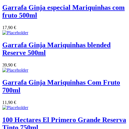
Garrafa Ginja especial Mariquinhas com
Vinha das Penicas - Beira Interior
fruto 500ml
Vinho na Talha
17,90
€
Vinhos Estrangeiros
Garrafa Ginja Mariquinhas blended
Vinhos Nunes Mata - Lisboa
Reserve 500ml
Vinilourenço Douro
39,90
€
VolteFace Alentejo
Garrafa Ginja Mariquinhas Com Fruto
700ml
11,90
€
100 Hectares El Primero Grande Reserva
Tinto 750ml