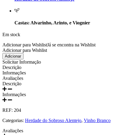
Prats e Symington Family
Quanta Terra Douro
Castas: Alvarinho, Arinto, e Viognier
Quinta Boa Esperança Lisboa
Em stock
Quinta da Curia - Bairrada
Adicionar para Wishlist
Já se encontra na Wishlist
Adicionar para Wishlist
Quantidade
Adicionar
Quinta da Mariposa - Dão
de
Solicitar Informação
Herdade
Descrição
Quinta das Bágeiras Bairrada
do
Informações
Sobroso
Avaliações
ARCHÉ
Descrição
Quinta das Queimas Dão
Branco
750ml
Informações
Quinta de Macedos - Douro
REF:
204
Quinta do Arcossó - Trás os Montes
Categorias:
Herdade do Sobroso Alentejo
,
Vinho Branco
Quinta do Casal Branco Tejo
Avaliações