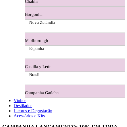
Chablis
Ferraz Wine - Beira Interior
Borgonha
Figueira Coriga - Alentejo
Nova Zelândia
Garrocha Estate Wines
Marlborough
Guerreiro Vinhos - Bairrada
Espanha
Herdade Da Figueirinha - Alentejo
Castilla y León
Herdade da Lisboa Alentejo
Brasil
Herdade Da Maroteira Alentejo
Campanha Gaúcha
Herdade Do Freixo - Alentejo
Vinhos
Destilados
Herdade do Moinho Branco - Alentejo
Licores e Degustação
Acessórios e Kits
Herdade do Rocim Alentejo
CAMPANHA LANÇAMENTO:
10%
EM TODA