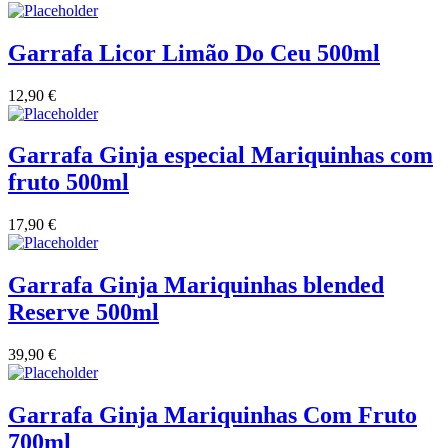
Vinha das Penicas - Beira Interior
Garrafa Licor Limão Do Ceu 500ml
Vinho na Talha
12,90
€
Vinhos Estrangeiros
Garrafa Ginja especial Mariquinhas com
Vinhos Nunes Mata - Lisboa
fruto 500ml
Vinilourenço Douro
17,90
€
VolteFace Alentejo
Garrafa Ginja Mariquinhas blended
Reserve 500ml
39,90
€
Garrafa Ginja Mariquinhas Com Fruto
700ml