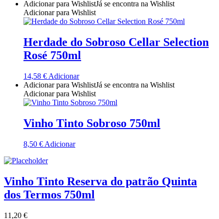
Adicionar para Wishlist
Já se encontra na Wishlist
Adicionar para Wishlist
Quinta Dos Termos - Beira Interior
Quinta José Rodrigues - Humanitas
Herdade do Sobroso Cellar Selection
Rosé 750ml
Rego Wines Beira interior
14,58
€
Adicionar
Sem categoria
Adicionar para Wishlist
Já se encontra na Wishlist
Adicionar para Wishlist
Só Vinha
Vinho Tinto Sobroso 750ml
Taboadella Dão
8,50
€
Adicionar
Tapada de Coelheiros - Alentejo
Tiago Cabaço Alentejo
Vinho Tinto Reserva do patrão Quinta
dos Termos 750ml
Torre de Palma Alentejo
11,20
€
Trois Setubal