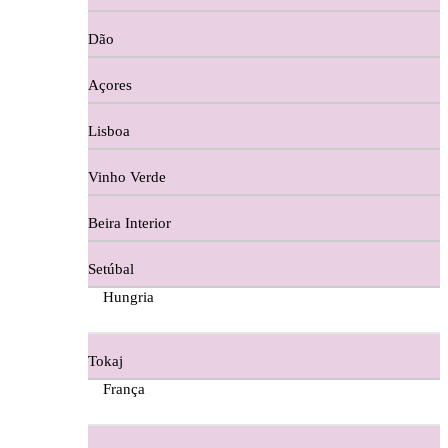
Copos e Decanter
Dão
Cortes De Reguengo Douro
Açores
Digestivos
Lisboa
Divai - Alentejo
Vinho Verde
Dona Sancha Dão
Beira Interior
Doroteia Douro
Setúbal
Ermelinda Freitas - Setubal
Hungria
Ervideira Alentejo
Tokaj
Evidencia Dão
França
Fabio Fernandes Wines