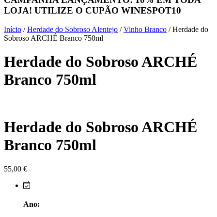
LOJA! UTILIZE O CUPÃO
WINESPOT10
Herdade do Sobroso Alentejo
Início
/
Herdade do Sobroso Alentejo
/
Vinho Branco
/ Herdade do
Herdade dos Coteis Alentejo
Sobroso ARCHÉ Branco 750ml
Herdade do Sobroso ARCHÉ
Herdade Papa Leite - Alentejo
Branco 750ml
Horacio Simoes Setubal
Isento - Douro
Herdade do Sobroso ARCHÉ
Já Te Disse - Alentejo
Branco 750ml
João Tique - Top Wines - Alentejo
Julian Reynolds - Alentejo
55,00
€
Lavradores da Feitoria - Douro
Ano:
LicObidos