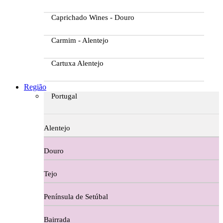
Caprichado Wines - Douro
Carmim - Alentejo
Cartuxa Alentejo
Casa da Passarella
Região
Portugal
Casa do Barroso
Alentejo
Casa Dos Migueis Douro
Douro
Casa Relvas Alentejo
Tejo
Caves de São João - Bairrada
Península de Setúbal
Charcutaria
Bairrada