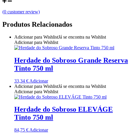
Quinta do Couquinho
(
0
customer review)
Quinta do Crasto
Produtos Relacionados
Quinta Do Noval Douro
Adicionar para Wishlist
Já se encontra na Wishlist
Adicionar para Wishlist
Quinta Do Paral Alentejo
Herdade do Sobroso Grande Reserva
Quinta do Pessegueiro - Douro
Tinto 750 ml
Quinta do Piloto
33,34
€
Adicionar
Adicionar para Wishlist
Já se encontra na Wishlist
Quinta Do Regueiro - Região Vinhos Verdes
Adicionar para Wishlist
Quinta Do Rogel Algarve
Herdade do Sobroso ELEVÁGE
Quinta do Sobreiró Trás-os -Montes
Tinto 750 ml
Quinta Do Ventozelo - Douro
84,75
€
Adicionar