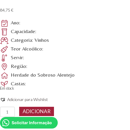
84,75
€
Ano:
Capacidade:
Categoria: Vinhos
Teor Alcoólico:
Servir:
Região:
Herdade do Sobroso Alentejo
Castas:
Em stock
Adicionar para Wishlist
Quantidade
ADICIONAR
de
Herdade
Solicitar Informação
do