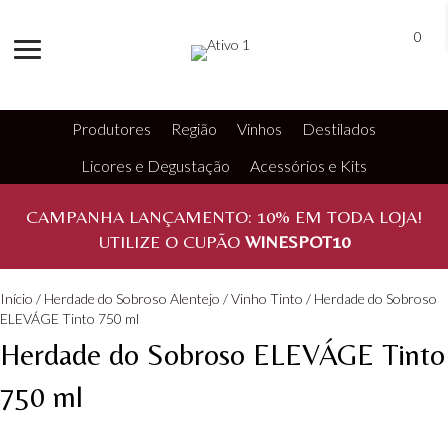
0
Produtores
Região
Vinhos
Destilados
Licores e Degustação
Acessórios e Kits
CAMPANHA LANÇAMENTO:
10%
EM TODA LOJA!
UTILIZE O CUPÃO
WINESPOT10
Início
/
Herdade do Sobroso Alentejo
/
Vinho Tinto
/ Herdade do Sobroso
ELEVÁGE Tinto 750 ml
Herdade do Sobroso ELEVÁGE Tinto
750 ml