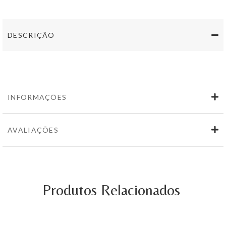
Sobroso
ELEVÁGE
Tinto
750
DESCRIÇÃO
ml
INFORMAÇÕES
AVALIAÇÕES
Produtos Relacionados