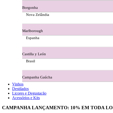
Borgonha
Figueira Coriga - Alentejo
Nova Zelândia
Garrocha Estate Wines
Marlborough
Guerreiro Vinhos - Bairrada
Espanha
Herdade Da Figueirinha - Alentejo
Castilla y León
Herdade da Lisboa Alentejo
Brasil
Herdade Da Maroteira Alentejo
Campanha Gaúcha
Herdade Do Freixo - Alentejo
Vinhos
Destilados
Herdade do Moinho Branco - Alentejo
Licores e Degustação
Acessórios e Kits
Herdade do Rocim Alentejo
CAMPANHA LANÇAMENTO:
10%
EM TODA LO