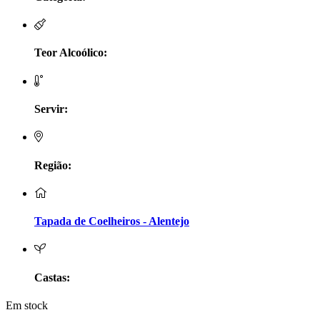
LV Lobo Vasconcelos Alentejo
Maçanita Douro
Teor Alcoólico:
Marcio Em Campo - Tejo
Servir:
Medusa bairrada
Monte da Raposinha - Alentejo
Região:
Mouchão Alentejo
Murgas - Bucelas
Tapada de Coelheiros - Alentejo
Oboe - Douro
Pontual - Alentejo
Castas:
Em stock
Prats e Symington Family