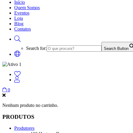
Início
Quem Somos
Eventos
Loja
Blog
Contatos
Search for:
Search Button
0
Nenhum produto no carrinho.
PRODUTOS
Produtores