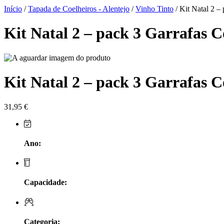
Herdade do Sobroso Alentejo
Início
/
Tapada de Coelheiros - Alentejo
/
Vinho Tinto
/ Kit Natal 2 –
Herdade dos Coteis Alentejo
Kit Natal 2 – pack 3 Garrafas C
Herdade Papa Leite - Alentejo
Horacio Simoes Setubal
Kit Natal 2 – pack 3 Garrafas C
Isento - Douro
31,95
€
Já Te Disse - Alentejo
João Tique - Top Wines - Alentejo
Ano:
Julian Reynolds - Alentejo
Capacidade:
Lavradores da Feitoria - Douro
LicObidos
Categoria: