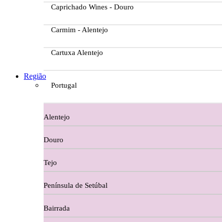
Caprichado Wines - Douro
Carmim - Alentejo
Cartuxa Alentejo
Casa da Passarella
Região
Portugal
Casa do Barroso
Alentejo
Casa Dos Migueis Douro
Douro
Casa Relvas Alentejo
Tejo
Caves de São João - Bairrada
Península de Setúbal
Charcutaria
Bairrada
Copos e Decanter