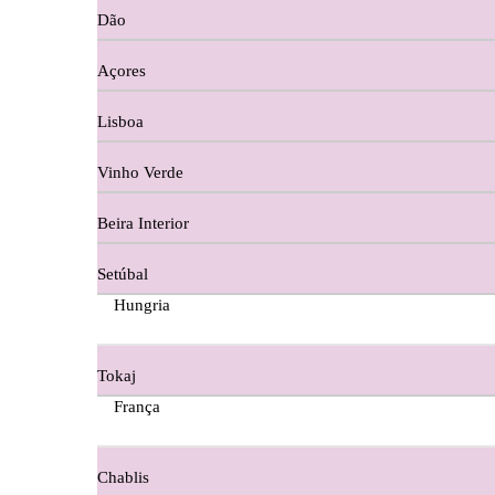
Dão
Cortes De Reguengo Douro
Açores
Digestivos
Lisboa
Divai - Alentejo
Vinho Verde
Dona Sancha Dão
Beira Interior
Doroteia Douro
Setúbal
Ermelinda Freitas - Setubal
Hungria
Ervideira Alentejo
Tokaj
Evidencia Dão
França
Fabio Fernandes Wines
Chablis
Ferraz Wine - Beira Interior