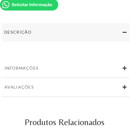
Kit
Solicitar Informação
Natal
4
-
pack
DESCRIÇÃO
2
Garrafas
Coelheiros
Tinto
+
300gr
Nozes
INFORMAÇÕES
750ml
AVALIAÇÕES
Produtos Relacionados