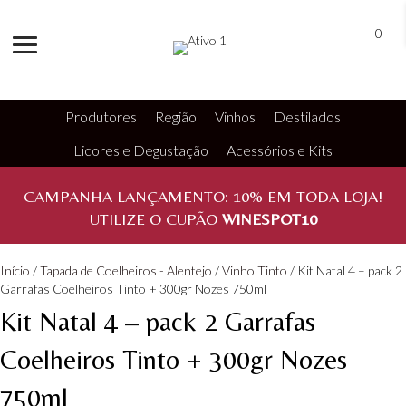
0
Produtores
Região
Vinhos
Destilados
Licores e Degustação
Acessórios e Kits
CAMPANHA LANÇAMENTO:
10%
EM TODA LOJA!
UTILIZE O CUPÃO
WINESPOT10
Início
/
Tapada de Coelheiros - Alentejo
/
Vinho Tinto
/ Kit Natal 4 – pack 2
Garrafas Coelheiros Tinto + 300gr Nozes 750ml
Kit Natal 4 – pack 2 Garrafas
Coelheiros Tinto + 300gr Nozes
750ml