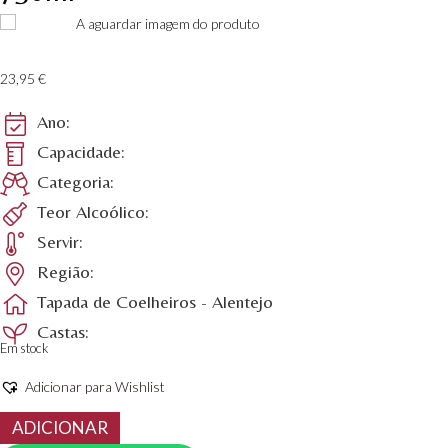
23,95
€
Ano:
Capacidade:
Categoria:
Teor Alcoólico:
Servir:
Região:
Tapada de Coelheiros - Alentejo
Castas:
Em stock
Adicionar para Wishlist
Quantidade
ADICIONAR
de