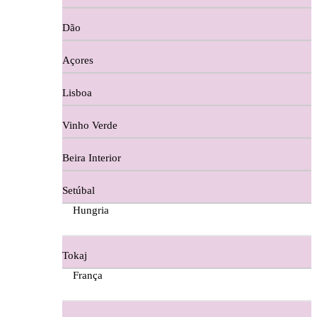
Copos e Decanter
Dão
Cortes De Reguengo Douro
Açores
Digestivos
Lisboa
Divai - Alentejo
Vinho Verde
Dona Sancha Dão
Beira Interior
Doroteia Douro
Setúbal
Ermelinda Freitas - Setubal
Hungria
Ervideira Alentejo
Tokaj
Evidencia Dão
França
Fabio Fernandes Wines