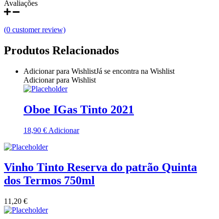
Avaliações
Quinta do Couquinho
(
0
customer review)
Quinta do Crasto
Produtos Relacionados
Quinta Do Noval Douro
Adicionar para Wishlist
Já se encontra na Wishlist
Quinta Do Paral Alentejo
Adicionar para Wishlist
Quinta do Pessegueiro - Douro
Oboe IGas Tinto 2021
Quinta do Piloto
18,90
€
Adicionar
Quinta Do Regueiro - Região Vinhos Verdes
Vinho Tinto Reserva do patrão Quinta
Quinta Do Rogel Algarve
dos Termos 750ml
Quinta do Sobreiró Trás-os -Montes
11,20
€
Quinta Do Ventozelo - Douro