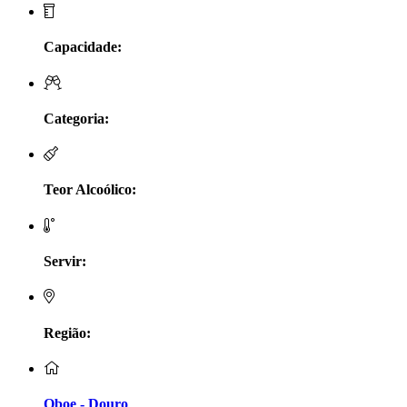
LV Lobo Vasconcelos Alentejo
Capacidade:
Maçanita Douro
Marcio Em Campo - Tejo
Categoria:
Medusa bairrada
Teor Alcoólico:
Monte da Raposinha - Alentejo
Mouchão Alentejo
Servir:
Murgas - Bucelas
Oboe - Douro
Região:
Pontual - Alentejo
Oboe - Douro