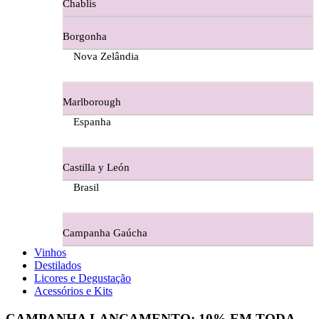
Chablis
Ferraz Wine - Beira Interior
Borgonha
Figueira Coriga - Alentejo
Nova Zelândia
Garrocha Estate Wines
Marlborough
Guerreiro Vinhos - Bairrada
Espanha
Herdade Da Figueirinha - Alentejo
Castilla y León
Herdade da Lisboa Alentejo
Brasil
Herdade Da Maroteira Alentejo
Campanha Gaúcha
Herdade Do Freixo - Alentejo
Vinhos
Destilados
Herdade do Moinho Branco - Alentejo
Licores e Degustação
Acessórios e Kits
Herdade do Rocim Alentejo
CAMPANHA LANÇAMENTO:
10%
EM TODA