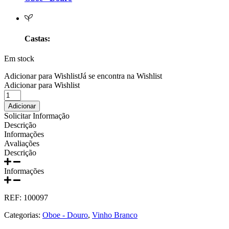
Prats e Symington Family
Quanta Terra Douro
Castas:
Quinta Boa Esperança Lisboa
Em stock
Quinta da Curia - Bairrada
Adicionar para Wishlist
Já se encontra na Wishlist
Adicionar para Wishlist
Quantidade
Quinta da Mariposa - Dão
de
Adicionar
Oboe
Solicitar Informação
Quinta das Bágeiras Bairrada
Branco
Descrição
Rabigato
Informações
2021
Quinta das Queimas Dão
Avaliações
750ml
Descrição
Quinta de Macedos - Douro
Informações
Quinta do Arcossó - Trás os Montes
REF:
100097
Quinta do Casal Branco Tejo
Categorias:
Oboe - Douro
,
Vinho Branco