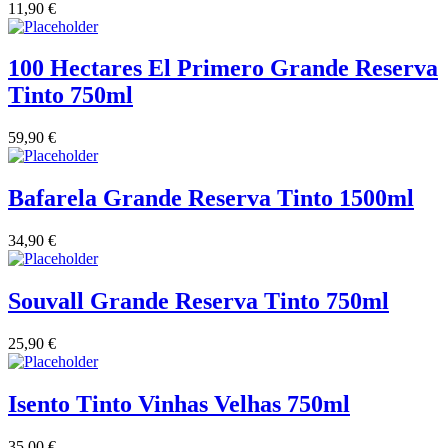
11,90
€
Vinha das Penicas - Beira Interior
100 Hectares El Primero Grande Reserva
Vinho na Talha
Tinto 750ml
Vinhos Estrangeiros
59,90
€
Vinhos Nunes Mata - Lisboa
Bafarela Grande Reserva Tinto 1500ml
Vinilourenço Douro
34,90
€
VolteFace Alentejo
Souvall Grande Reserva Tinto 750ml
25,90
€
Isento Tinto Vinhas Velhas 750ml
35,00
€