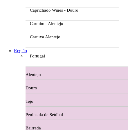
Caprichado Wines - Douro
Carmim - Alentejo
Cartuxa Alentejo
Casa da Passarella
Região
Portugal
Casa do Barroso
Alentejo
Casa Dos Migueis Douro
Douro
Casa Relvas Alentejo
Tejo
Caves de São João - Bairrada
Península de Setúbal
Charcutaria
Bairrada