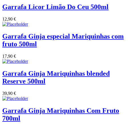
Garrafa Licor Limão Do Ceu 500ml
Quinta Dos Termos - Beira Interior
12,90
€
Quinta José Rodrigues - Humanitas
Rego Wines Beira interior
Garrafa Ginja especial Mariquinhas com
fruto 500ml
Sem categoria
17,90
€
Só Vinha
Garrafa Ginja Mariquinhas blended
Taboadella Dão
Reserve 500ml
Tapada de Coelheiros - Alentejo
39,90
€
Tiago Cabaço Alentejo
Garrafa Ginja Mariquinhas Com Fruto
Torre de Palma Alentejo
700ml
Trois Setubal