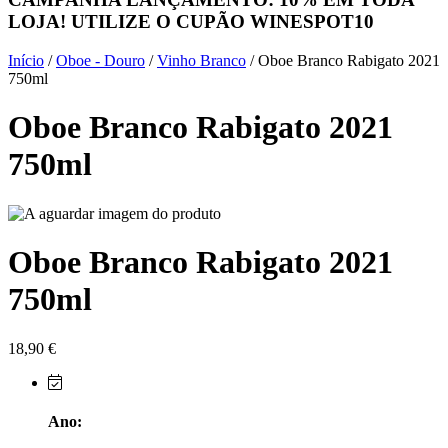
LOJA! UTILIZE O CUPÃO
WINESPOT10
Herdade do Sobroso Alentejo
Início
/
Oboe - Douro
/
Vinho Branco
/ Oboe Branco Rabigato 2021
Herdade dos Coteis Alentejo
750ml
Oboe Branco Rabigato 2021
Herdade Papa Leite - Alentejo
750ml
Horacio Simoes Setubal
Isento - Douro
Oboe Branco Rabigato 2021
Já Te Disse - Alentejo
750ml
João Tique - Top Wines - Alentejo
Julian Reynolds - Alentejo
18,90
€
Lavradores da Feitoria - Douro
Ano:
LicObidos