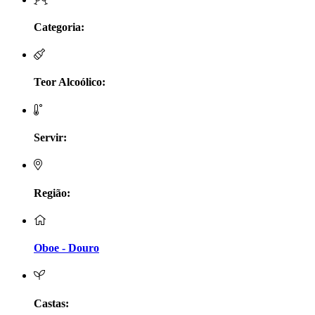
LV Lobo Vasconcelos Alentejo
Categoria:
Maçanita Douro
Teor Alcoólico:
Marcio Em Campo - Tejo
Medusa bairrada
Servir:
Monte da Raposinha - Alentejo
Mouchão Alentejo
Região:
Murgas - Bucelas
Oboe - Douro
Oboe - Douro
Pontual - Alentejo
Castas: