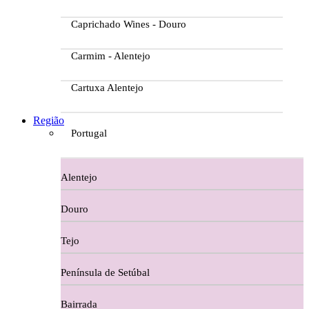
Caprichado Wines - Douro
Carmim - Alentejo
Cartuxa Alentejo
Casa da Passarella
Região
Portugal
Casa do Barroso
Alentejo
Casa Dos Migueis Douro
Douro
Casa Relvas Alentejo
Tejo
Caves de São João - Bairrada
Península de Setúbal
Charcutaria
Bairrada