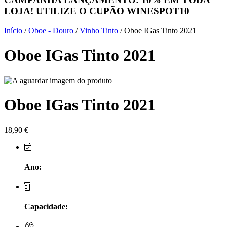
LOJA! UTILIZE O CUPÃO
WINESPOT10
Herdade do Sobroso Alentejo
Início
/
Oboe - Douro
/
Vinho Tinto
/ Oboe IGas Tinto 2021
Herdade dos Coteis Alentejo
Oboe IGas Tinto 2021
Herdade Papa Leite - Alentejo
Horacio Simoes Setubal
Oboe IGas Tinto 2021
Isento - Douro
Já Te Disse - Alentejo
18,90
€
João Tique - Top Wines - Alentejo
Ano:
Julian Reynolds - Alentejo
Lavradores da Feitoria - Douro
Capacidade:
LicObidos