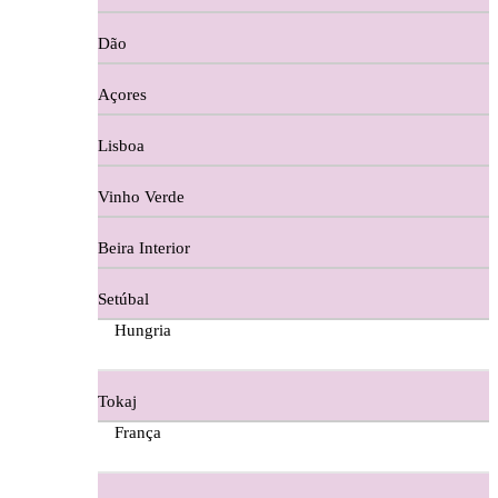
Copos e Decanter
Dão
Cortes De Reguengo Douro
Açores
Digestivos
Lisboa
Divai - Alentejo
Vinho Verde
Dona Sancha Dão
Beira Interior
Doroteia Douro
Setúbal
Ermelinda Freitas - Setubal
Hungria
Ervideira Alentejo
Tokaj
Evidencia Dão
França
Fabio Fernandes Wines