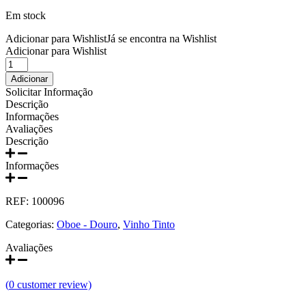
Prats e Symington Family
Em stock
Quanta Terra Douro
Adicionar para Wishlist
Já se encontra na Wishlist
Adicionar para Wishlist
Quantidade
Quinta Boa Esperança Lisboa
de
Adicionar
Oboe
Solicitar Informação
Quinta da Curia - Bairrada
IGas
Descrição
Tinto
Informações
2021
Quinta da Mariposa - Dão
Avaliações
Descrição
Quinta das Bágeiras Bairrada
Informações
Quinta das Queimas Dão
REF:
100096
Quinta de Macedos - Douro
Categorias:
Oboe - Douro
,
Vinho Tinto
Avaliações
Quinta do Arcossó - Trás os Montes
(
0
customer review)
Quinta do Casal Branco Tejo