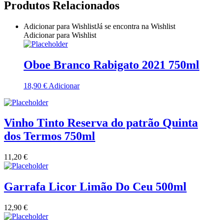
Produtos Relacionados
Quinta do Couquinho
Adicionar para Wishlist
Já se encontra na Wishlist
Quinta do Crasto
Adicionar para Wishlist
Quinta Do Noval Douro
Oboe Branco Rabigato 2021 750ml
Quinta Do Paral Alentejo
18,90
€
Adicionar
Quinta do Pessegueiro - Douro
Vinho Tinto Reserva do patrão Quinta
Quinta do Piloto
dos Termos 750ml
Quinta Do Regueiro - Região Vinhos Verdes
11,20
€
Quinta Do Rogel Algarve
Garrafa Licor Limão Do Ceu 500ml
Quinta do Sobreiró Trás-os -Montes
12,90
€
Quinta Do Ventozelo - Douro