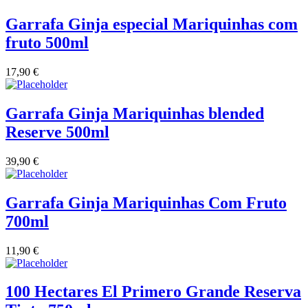
Quinta Dos Termos - Beira Interior
Garrafa Ginja especial Mariquinhas com
fruto 500ml
Quinta José Rodrigues - Humanitas
17,90
€
Rego Wines Beira interior
Garrafa Ginja Mariquinhas blended
Sem categoria
Reserve 500ml
Só Vinha
39,90
€
Taboadella Dão
Garrafa Ginja Mariquinhas Com Fruto
Tapada de Coelheiros - Alentejo
700ml
Tiago Cabaço Alentejo
11,90
€
Torre de Palma Alentejo
100 Hectares El Primero Grande Reserva
Trois Setubal