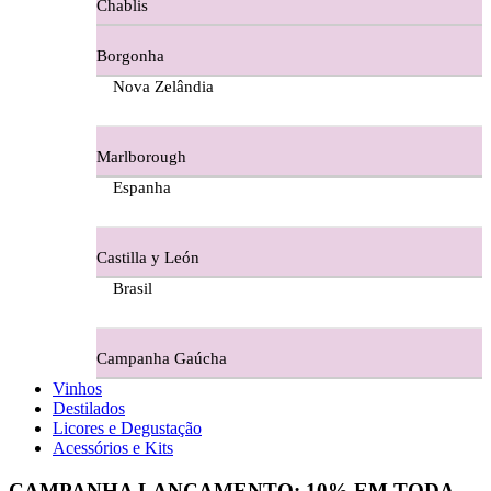
Chablis
Ferraz Wine - Beira Interior
Borgonha
Figueira Coriga - Alentejo
Nova Zelândia
Garrocha Estate Wines
Marlborough
Guerreiro Vinhos - Bairrada
Espanha
Herdade Da Figueirinha - Alentejo
Castilla y León
Herdade da Lisboa Alentejo
Brasil
Herdade Da Maroteira Alentejo
Campanha Gaúcha
Herdade Do Freixo - Alentejo
Vinhos
Destilados
Herdade do Moinho Branco - Alentejo
Licores e Degustação
Acessórios e Kits
Herdade do Rocim Alentejo
CAMPANHA LANÇAMENTO:
10%
EM TODA