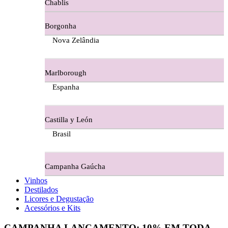
Chablis
Ferraz Wine - Beira Interior
Borgonha
Figueira Coriga - Alentejo
Nova Zelândia
Garrocha Estate Wines
Marlborough
Guerreiro Vinhos - Bairrada
Espanha
Herdade Da Figueirinha - Alentejo
Castilla y León
Herdade da Lisboa Alentejo
Brasil
Herdade Da Maroteira Alentejo
Campanha Gaúcha
Herdade Do Freixo - Alentejo
Vinhos
Destilados
Herdade do Moinho Branco - Alentejo
Licores e Degustação
Acessórios e Kits
Herdade do Rocim Alentejo
CAMPANHA LANÇAMENTO:
10%
EM TODA