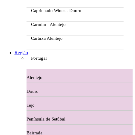
Caprichado Wines - Douro
Carmim - Alentejo
Cartuxa Alentejo
Casa da Passarella
Região
Portugal
Casa do Barroso
Alentejo
Casa Dos Migueis Douro
Douro
Casa Relvas Alentejo
Tejo
Caves de São João - Bairrada
Península de Setúbal
Charcutaria
Bairrada