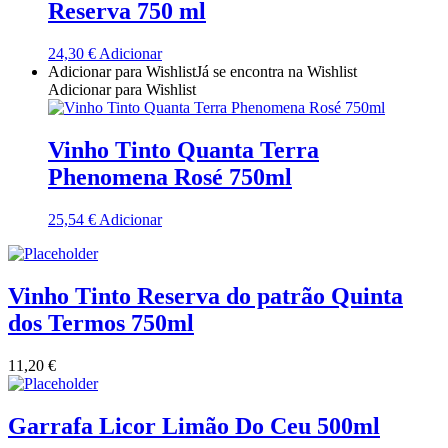
Reserva 750 ml
Quinta Dos Termos - Beira Interior
24,30
€
Adicionar
Adicionar para Wishlist
Já se encontra na Wishlist
Quinta José Rodrigues - Humanitas
Adicionar para Wishlist
Rego Wines Beira interior
Vinho Tinto Quanta Terra
Sem categoria
Phenomena Rosé 750ml
Só Vinha
25,54
€
Adicionar
Taboadella Dão
Vinho Tinto Reserva do patrão Quinta
Tapada de Coelheiros - Alentejo
dos Termos 750ml
Tiago Cabaço Alentejo
11,20
€
Torre de Palma Alentejo
Garrafa Licor Limão Do Ceu 500ml
Trois Setubal