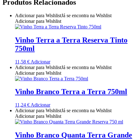
Produtos Relacionados
Quinta do Couquinho
Adicionar para Wishlist
Já se encontra na Wishlist
Quinta do Crasto
Adicionar para Wishlist
Quinta Do Noval Douro
Vinho Terra a Terra Reserva Tinto
750ml
Quinta Do Paral Alentejo
11,58
€
Adicionar
Quinta do Pessegueiro - Douro
Adicionar para Wishlist
Já se encontra na Wishlist
Adicionar para Wishlist
Quinta do Piloto
Vinho Branco Terra a Terra 750ml
Quinta Do Regueiro - Região Vinhos Verdes
11,24
€
Adicionar
Quinta Do Rogel Algarve
Adicionar para Wishlist
Já se encontra na Wishlist
Adicionar para Wishlist
Quinta do Sobreiró Trás-os -Montes
Vinho Branco Quanta Terra Grande
Quinta Do Ventozelo - Douro