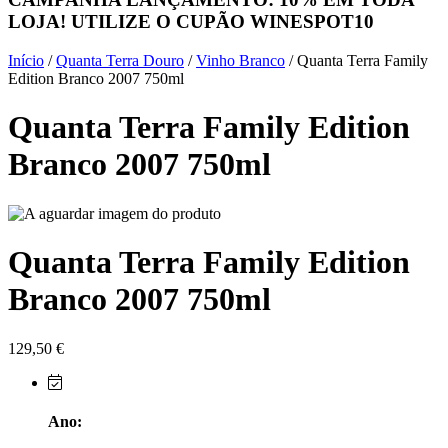
LOJA! UTILIZE O CUPÃO
WINESPOT10
Herdade do Sobroso Alentejo
Início
/
Quanta Terra Douro
/
Vinho Branco
/ Quanta Terra Family
Herdade dos Coteis Alentejo
Edition Branco 2007 750ml
Quanta Terra Family Edition
Herdade Papa Leite - Alentejo
Branco 2007 750ml
Horacio Simoes Setubal
Isento - Douro
Quanta Terra Family Edition
Já Te Disse - Alentejo
Branco 2007 750ml
João Tique - Top Wines - Alentejo
Julian Reynolds - Alentejo
129,50
€
Lavradores da Feitoria - Douro
Ano:
LicObidos