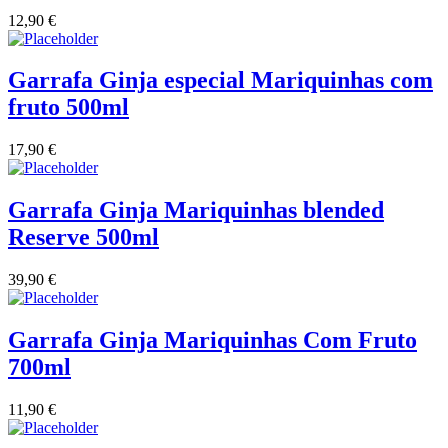
12,90
€
Vinha das Penicas - Beira Interior
Garrafa Ginja especial Mariquinhas com
Vinho na Talha
fruto 500ml
Vinhos Estrangeiros
17,90
€
Vinhos Nunes Mata - Lisboa
Garrafa Ginja Mariquinhas blended
Vinilourenço Douro
Reserve 500ml
VolteFace Alentejo
39,90
€
Garrafa Ginja Mariquinhas Com Fruto
700ml
11,90
€