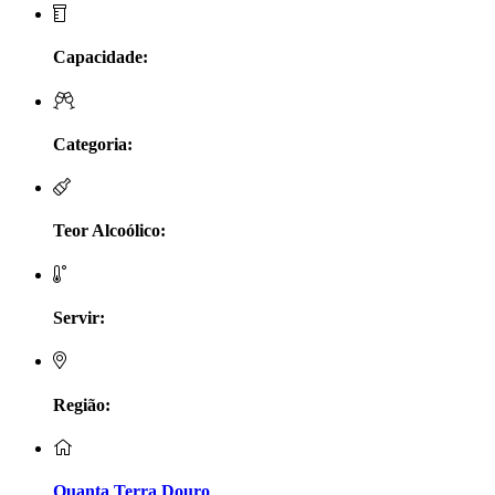
LV Lobo Vasconcelos Alentejo
Capacidade:
Maçanita Douro
Marcio Em Campo - Tejo
Categoria:
Medusa bairrada
Teor Alcoólico:
Monte da Raposinha - Alentejo
Mouchão Alentejo
Servir:
Murgas - Bucelas
Oboe - Douro
Região:
Pontual - Alentejo
Quanta Terra Douro