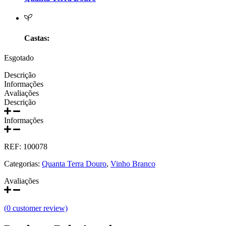
Prats e Symington Family
Quanta Terra Douro
Castas:
Quinta Boa Esperança Lisboa
Esgotado
Quinta da Curia - Bairrada
Descrição
Informações
Avaliações
Quinta da Mariposa - Dão
Descrição
Quinta das Bágeiras Bairrada
Informações
Quinta das Queimas Dão
REF:
100078
Categorias:
Quanta Terra Douro
,
Vinho Branco
Quinta de Macedos - Douro
Avaliações
Quinta do Arcossó - Trás os Montes
(
0
customer review)
Quinta do Casal Branco Tejo