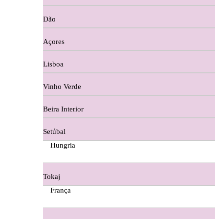
Copos e Decanter
Dão
Cortes De Reguengo Douro
Açores
Digestivos
Lisboa
Divai - Alentejo
Vinho Verde
Dona Sancha Dão
Beira Interior
Doroteia Douro
Setúbal
Ermelinda Freitas - Setubal
Hungria
Ervideira Alentejo
Tokaj
Evidencia Dão
França
Fabio Fernandes Wines