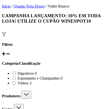
Início
/
Quanta Terra Douro
/ Vinho Branco
CAMPANHA LANÇAMENTO:
10%
EM TODA
LOJA! UTILIZE O CUPÃO
WINESPOT10
Filtros
Categoria/Classificação
0
Digestivos
0
products
0
Espumantes e Champanhes
0
products
3
Vinhos
3
products
Produtores