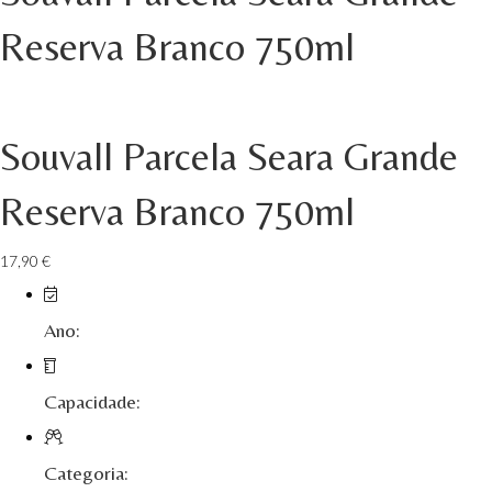
Isento - Douro
Reserva Branco 750ml
Já Te Disse - Alentejo
João Tique - Top Wines - Alentejo
Souvall Parcela Seara Grande
Julian Reynolds - Alentejo
Reserva Branco 750ml
Lavradores da Feitoria - Douro
17,90
€
LicObidos
LV Lobo Vasconcelos Alentejo
Ano:
Maçanita Douro
Capacidade:
Marcio Em Campo - Tejo
Medusa bairrada
Categoria: