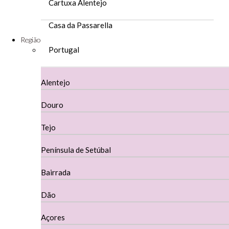
Cartuxa Alentejo
Casa da Passarella
Região
Casa do Barroso
Portugal
Casa Dos Migueis Douro
Alentejo
Casa Relvas Alentejo
Douro
Caves de São João - Bairrada
Tejo
Charcutaria
Península de Setúbal
Copos e Decanter
Bairrada
Cortes De Reguengo Douro
Dão
Digestivos
Açores
Divai - Alentejo