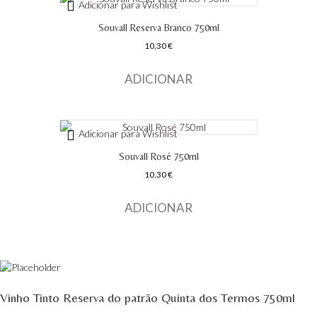
Adicionar para Wishlist
Tapada de Coelheiros - Alentejo
Souvall Reserva Branco 750ml
10,30
€
Tiago Cabaço Alentejo
ADICIONAR
Torre de Palma Alentejo
Trois Setubal
Adicionar para Wishlist
Vinha das Penicas - Beira Interior
Souvall Rosé 750ml
10,30
€
Vinho na Talha
ADICIONAR
Vinhos Estrangeiros
Vinhos Nunes Mata - Lisboa
Vinilourenço Douro
Vinho Tinto Reserva do patrão Quinta dos Termos 750ml
VolteFace Alentejo