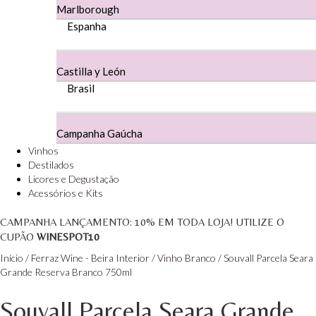
Marlborough
Herdade Da Figueirinha - Alentejo
Espanha
Herdade da Lisboa Alentejo
Castilla y León
Herdade Da Maroteira Alentejo
Brasil
Herdade Do Freixo - Alentejo
Campanha Gaúcha
Herdade do Moinho Branco - Alentejo
Vinhos
Destilados
Herdade do Rocim Alentejo
Licores e Degustação
Acessórios e Kits
Herdade do Sobroso Alentejo
CAMPANHA LANÇAMENTO:
10%
EM TODA LOJA! UTILIZE O
CUPÃO
WINESPOT10
Herdade dos Coteis Alentejo
Início
/
Ferraz Wine - Beira Interior
/
Vinho Branco
/ Souvall Parcela Seara
Herdade Papa Leite - Alentejo
Grande Reserva Branco 750ml
Souvall Parcela Seara Grande
Horacio Simoes Setubal