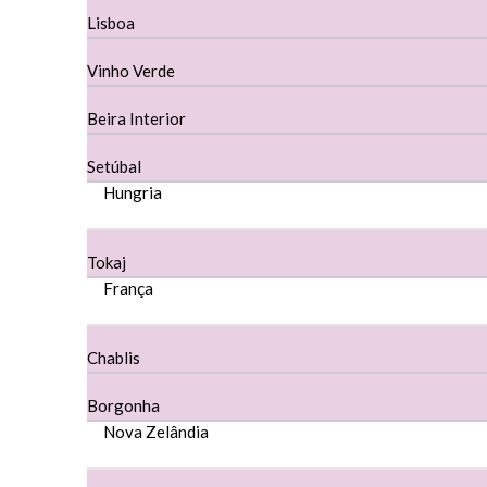
Lisboa
Dona Sancha Dão
Vinho Verde
Doroteia Douro
Beira Interior
Ermelinda Freitas - Setubal
Setúbal
Ervideira Alentejo
Hungria
Evidencia Dão
Tokaj
Fabio Fernandes Wines
França
Ferraz Wine - Beira Interior
Chablis
Figueira Coriga - Alentejo
Borgonha
Garrocha Estate Wines
Nova Zelândia
Guerreiro Vinhos - Bairrada