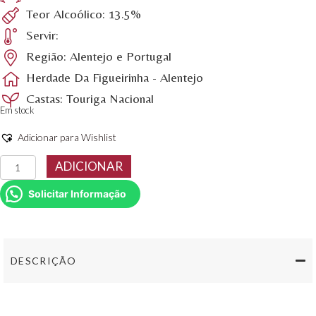
Teor Alcoólico: 13.5%
Servir:
Região: Alentejo e Portugal
Herdade Da Figueirinha - Alentejo
Castas: Touriga Nacional
Em stock
Adicionar para Wishlist
Quantidade
ADICIONAR
de
Tã
Solicitar Informação
Somente
Tinto
Touriga
Nacional
2020
DESCRIÇÃO
750ml