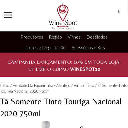
0
Produtores
Região
Vinhos
Destilados
Licores e Degustação
Acessórios e Kits
CAMPANHA LANÇAMENTO:
10%
EM TODA LOJA!
UTILIZE O CUPÃO
WINESPOT10
Início
/
Herdade Da Figueirinha - Alentejo
/
Vinho Tinto
/ Tã Somente Tinto
Touriga Nacional 2020 750ml
Tã Somente Tinto Touriga Nacional
2020 750ml