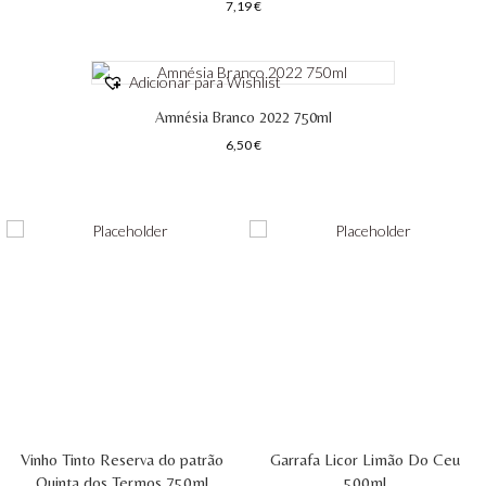
7,19
€
Adicionar para Wishlist
Amnésia Branco 2022 750ml
6,50
€
Vinho Tinto Reserva do patrão
Garrafa Licor Limão Do Ceu
Quinta dos Termos 750ml
500ml