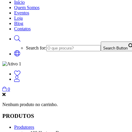
Início
Quem Somos
Eventos
Loja
Blog
Contatos
Search for:
Search Button
0
Nenhum produto no carrinho.
PRODUTOS
Produtores