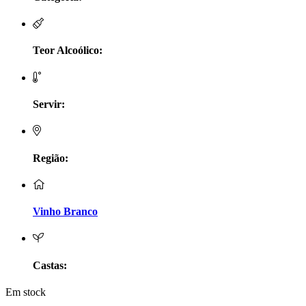
LV Lobo Vasconcelos Alentejo
Maçanita Douro
Teor Alcoólico:
Marcio Em Campo - Tejo
Servir:
Medusa bairrada
Monte da Raposinha - Alentejo
Região:
Mouchão Alentejo
Murgas - Bucelas
Vinho Branco
Oboe - Douro
Pontual - Alentejo
Castas:
Em stock
Prats e Symington Family