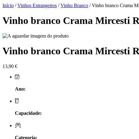
Herdade do Sobroso Alentejo
Início
/
Vinhos Estrangeiros
/
Vinho Branco
/ Vinho branco Crama Mi
Herdade dos Coteis Alentejo
Vinho branco Crama Mircesti R
Herdade Papa Leite - Alentejo
Horacio Simoes Setubal
Vinho branco Crama Mircesti R
Isento - Douro
13,90
€
Já Te Disse - Alentejo
João Tique - Top Wines - Alentejo
Ano:
Julian Reynolds - Alentejo
Capacidade:
Lavradores da Feitoria - Douro
LicObidos
Categoria: