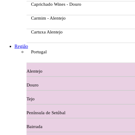
Caprichado Wines - Douro
Carmim - Alentejo
Cartuxa Alentejo
Casa da Passarella
Região
Portugal
Casa do Barroso
Alentejo
Casa Dos Migueis Douro
Douro
Casa Relvas Alentejo
Tejo
Caves de São João - Bairrada
Península de Setúbal
Charcutaria
Bairrada
Copos e Decanter