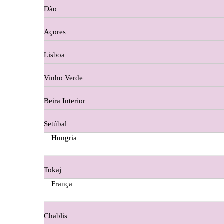
Dão
Cortes De Reguengo Douro
Açores
Digestivos
Lisboa
Divai - Alentejo
Vinho Verde
Dona Sancha Dão
Beira Interior
Doroteia Douro
Setúbal
Ermelinda Freitas - Setubal
Hungria
Ervideira Alentejo
Tokaj
Evidencia Dão
França
Fabio Fernandes Wines
Chablis
Ferraz Wine - Beira Interior