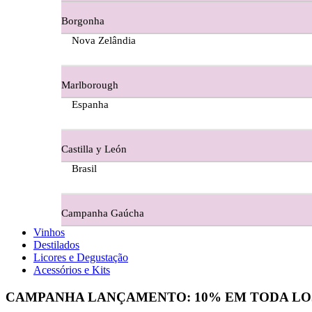
Borgonha
Figueira Coriga - Alentejo
Nova Zelândia
Garrocha Estate Wines
Marlborough
Guerreiro Vinhos - Bairrada
Espanha
Herdade Da Figueirinha - Alentejo
Castilla y León
Herdade da Lisboa Alentejo
Brasil
Herdade Da Maroteira Alentejo
Campanha Gaúcha
Herdade Do Freixo - Alentejo
Vinhos
Destilados
Herdade do Moinho Branco - Alentejo
Licores e Degustação
Acessórios e Kits
Herdade do Rocim Alentejo
CAMPANHA LANÇAMENTO:
10%
EM TODA LO