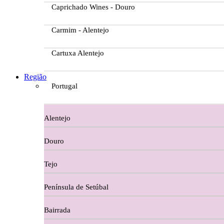
Caprichado Wines - Douro
Carmim - Alentejo
Cartuxa Alentejo
Casa da Passarella
Região
Portugal
Casa do Barroso
Alentejo
Casa Dos Migueis Douro
Douro
Casa Relvas Alentejo
Tejo
Caves de São João - Bairrada
Península de Setúbal
Charcutaria
Bairrada
Copos e Decanter