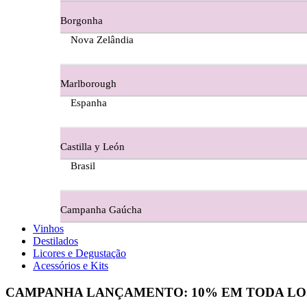
Borgonha
Figueira Coriga - Alentejo
Nova Zelândia
Garrocha Estate Wines
Marlborough
Guerreiro Vinhos - Bairrada
Espanha
Herdade Da Figueirinha - Alentejo
Castilla y León
Herdade da Lisboa Alentejo
Brasil
Herdade Da Maroteira Alentejo
Campanha Gaúcha
Herdade Do Freixo - Alentejo
Vinhos
Destilados
Herdade do Moinho Branco - Alentejo
Licores e Degustação
Acessórios e Kits
Herdade do Rocim Alentejo
CAMPANHA LANÇAMENTO:
10%
EM TODA LO