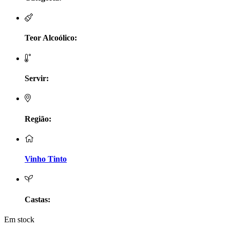
LV Lobo Vasconcelos Alentejo
Maçanita Douro
Teor Alcoólico:
Marcio Em Campo - Tejo
Servir:
Medusa bairrada
Monte da Raposinha - Alentejo
Região:
Mouchão Alentejo
Murgas - Bucelas
Vinho Tinto
Oboe - Douro
Pontual - Alentejo
Castas:
Em stock
Prats e Symington Family