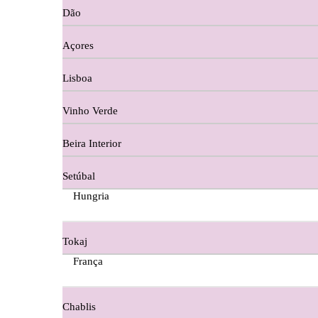
Dão
Cortes De Reguengo Douro
Açores
Digestivos
Lisboa
Divai - Alentejo
Vinho Verde
Dona Sancha Dão
Beira Interior
Doroteia Douro
Setúbal
Ermelinda Freitas - Setubal
Hungria
Ervideira Alentejo
Tokaj
Evidencia Dão
França
Fabio Fernandes Wines
Chablis
Ferraz Wine - Beira Interior