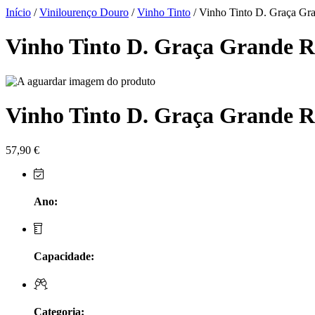
Herdade do Sobroso Alentejo
Início
/
Vinilourenço Douro
/
Vinho Tinto
/ Vinho Tinto D. Graça Gr
Herdade dos Coteis Alentejo
Vinho Tinto D. Graça Grande R
Herdade Papa Leite - Alentejo
Horacio Simoes Setubal
Vinho Tinto D. Graça Grande R
Isento - Douro
57,90
€
Já Te Disse - Alentejo
João Tique - Top Wines - Alentejo
Ano:
Julian Reynolds - Alentejo
Capacidade:
Lavradores da Feitoria - Douro
LicObidos
Categoria: