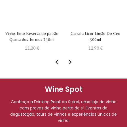
Vinho Tinto Reserva do patrão
Garrafa Licor Limão Do Ceu
Quinta dos Termos 750ml
500ml
11,20
€
12,90
€
Wine Spot
Conheça a Drinking Point do Seixal, uma loja de vinho
com provas de vinho perto de si. Eventos de
degustação, tours de vinhos e experiências únicas de
vinho.