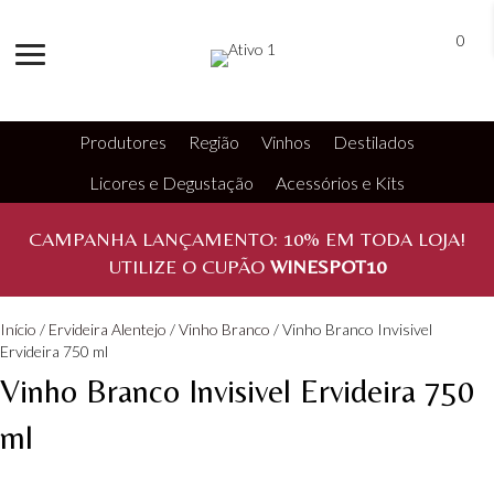
0
Produtores
Região
Vinhos
Destilados
Licores e Degustação
Acessórios e Kits
CAMPANHA LANÇAMENTO:
10%
EM TODA LOJA!
UTILIZE O CUPÃO
WINESPOT10
Início
/
Ervideira Alentejo
/
Vinho Branco
/ Vinho Branco Invisivel
Ervideira 750 ml
Vinho Branco Invisivel Ervideira 750
ml