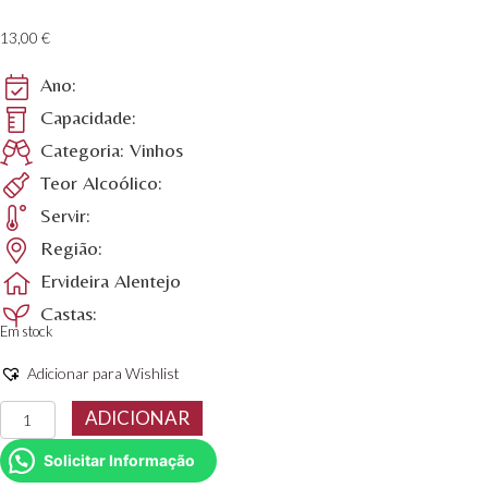
13,00
€
Ano:
Capacidade:
Categoria: Vinhos
Teor Alcoólico:
Servir:
Região:
Ervideira Alentejo
Castas:
Em stock
Adicionar para Wishlist
Quantidade
ADICIONAR
de
Vinho
Solicitar Informação
Branco