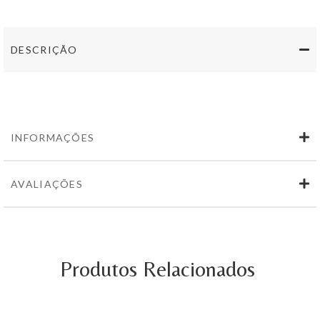
Invisivel
Ervideira
750
ml
DESCRIÇÃO
INFORMAÇÕES
AVALIAÇÕES
Produtos Relacionados