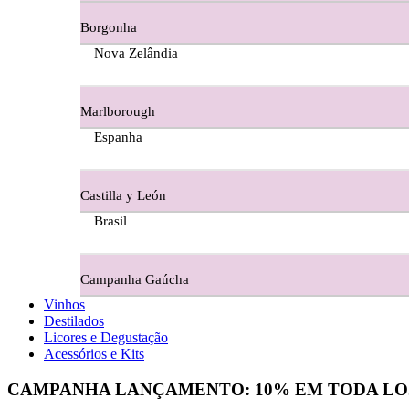
Borgonha
Figueira Coriga - Alentejo
Nova Zelândia
Garrocha Estate Wines
Marlborough
Guerreiro Vinhos - Bairrada
Espanha
Herdade Da Figueirinha - Alentejo
Castilla y León
Herdade da Lisboa Alentejo
Brasil
Herdade Da Maroteira Alentejo
Campanha Gaúcha
Herdade Do Freixo - Alentejo
Vinhos
Destilados
Herdade do Moinho Branco - Alentejo
Licores e Degustação
Acessórios e Kits
Herdade do Rocim Alentejo
CAMPANHA LANÇAMENTO:
10%
EM TODA LO