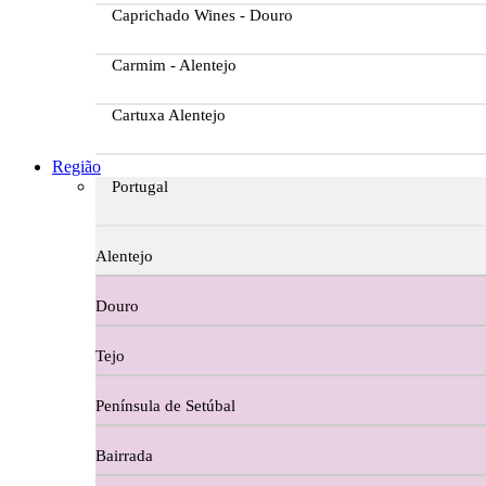
Caprichado Wines - Douro
Carmim - Alentejo
Cartuxa Alentejo
Casa da Passarella
Região
Portugal
Casa do Barroso
Alentejo
Casa Dos Migueis Douro
Douro
Casa Relvas Alentejo
Tejo
Caves de São João - Bairrada
Península de Setúbal
Charcutaria
Bairrada
Copos e Decanter