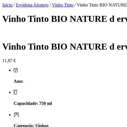
Herdade do Sobroso Alentejo
Início
/
Ervideira Alentejo
/
Vinho Tinto
/ Vinho Tinto BIO NATURE d
Herdade dos Coteis Alentejo
Vinho Tinto BIO NATURE d erv
Herdade Papa Leite - Alentejo
Horacio Simoes Setubal
Vinho Tinto BIO NATURE d erv
Isento - Douro
11,87
€
Já Te Disse - Alentejo
João Tique - Top Wines - Alentejo
Ano:
Julian Reynolds - Alentejo
Capacidade: 750 ml
Lavradores da Feitoria - Douro
LicObidos
Categoria: Vinhos