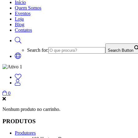
Início
Quem Somos
Eventos
Loja
Blog
Contatos
Search for:
Search Button
0
Nenhum produto no carrinho.
PRODUTOS
Produtores