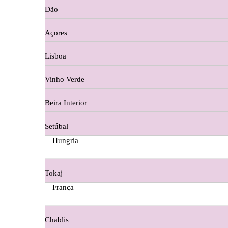
Dão
Cortes De Reguengo Douro
Açores
Digestivos
Lisboa
Divai - Alentejo
Vinho Verde
Dona Sancha Dão
Beira Interior
Doroteia Douro
Setúbal
Ermelinda Freitas - Setubal
Hungria
Ervideira Alentejo
Tokaj
Evidencia Dão
França
Fabio Fernandes Wines
Chablis
Ferraz Wine - Beira Interior