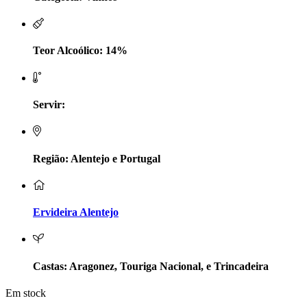
LV Lobo Vasconcelos Alentejo
Maçanita Douro
Teor Alcoólico: 14%
Marcio Em Campo - Tejo
Servir:
Medusa bairrada
Monte da Raposinha - Alentejo
Região: Alentejo e Portugal
Mouchão Alentejo
Murgas - Bucelas
Ervideira Alentejo
Oboe - Douro
Pontual - Alentejo
Castas: Aragonez, Touriga Nacional, e Trincadeira
Em stock
Prats e Symington Family