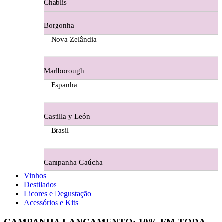
Chablis
Ferraz Wine - Beira Interior
Borgonha
Figueira Coriga - Alentejo
Nova Zelândia
Garrocha Estate Wines
Marlborough
Guerreiro Vinhos - Bairrada
Espanha
Herdade Da Figueirinha - Alentejo
Castilla y León
Herdade da Lisboa Alentejo
Brasil
Herdade Da Maroteira Alentejo
Campanha Gaúcha
Herdade Do Freixo - Alentejo
Vinhos
Destilados
Herdade do Moinho Branco - Alentejo
Licores e Degustação
Acessórios e Kits
Herdade do Rocim Alentejo
CAMPANHA LANÇAMENTO:
10%
EM TODA