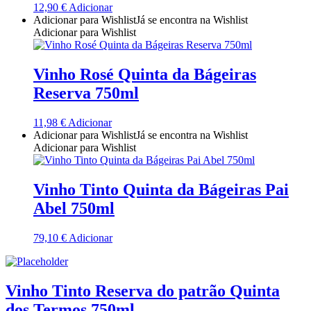
12,90
€
Adicionar
Quinta Dos Termos - Beira Interior
Adicionar para Wishlist
Já se encontra na Wishlist
Adicionar para Wishlist
Quinta José Rodrigues - Humanitas
Vinho Rosé Quinta da Bágeiras
Rego Wines Beira interior
Reserva 750ml
Sem categoria
11,98
€
Adicionar
Adicionar para Wishlist
Já se encontra na Wishlist
Só Vinha
Adicionar para Wishlist
Taboadella Dão
Vinho Tinto Quinta da Bágeiras Pai
Abel 750ml
Tapada de Coelheiros - Alentejo
79,10
€
Adicionar
Tiago Cabaço Alentejo
Torre de Palma Alentejo
Vinho Tinto Reserva do patrão Quinta
dos Termos 750ml
Trois Setubal