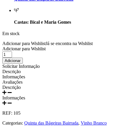
Prats e Symington Family
Quanta Terra Douro
Castas: Bical e Maria Gomes
Quinta Boa Esperança Lisboa
Em stock
Quinta da Curia - Bairrada
Adicionar para Wishlist
Já se encontra na Wishlist
Adicionar para Wishlist
Quantidade
Quinta da Mariposa - Dão
de
Adicionar
Vinho
Solicitar Informação
Quinta das Bágeiras Bairrada
Branco
Descrição
Quinta
Informações
da
Quinta das Queimas Dão
Avaliações
Bágeiras
Descrição
Avô
Quinta de Macedos - Douro
Fausto
Informações
750ml
Quinta do Arcossó - Trás os Montes
REF:
105
Quinta do Casal Branco Tejo
Categorias:
Quinta das Bágeiras Bairrada
,
Vinho Branco