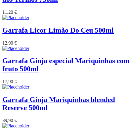
Vinha das Penicas - Beira Interior
11,20
€
Vinho na Talha
Garrafa Licor Limão Do Ceu 500ml
Vinhos Estrangeiros
12,90
€
Vinhos Nunes Mata - Lisboa
Garrafa Ginja especial Mariquinhas com
Vinilourenço Douro
fruto 500ml
VolteFace Alentejo
17,90
€
Garrafa Ginja Mariquinhas blended
Reserve 500ml
39,90
€