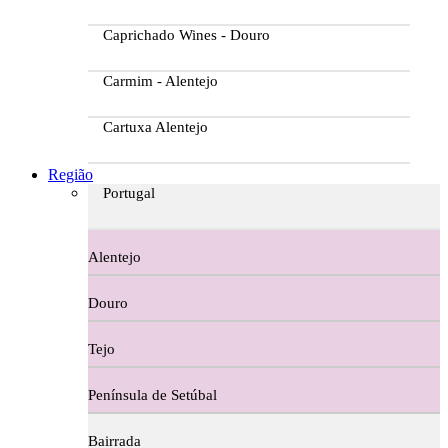
Caprichado Wines - Douro
Carmim - Alentejo
Cartuxa Alentejo
Casa da Passarella
Região
Portugal
Casa do Barroso
Alentejo
Casa Dos Migueis Douro
Douro
Casa Relvas Alentejo
Tejo
Caves de São João - Bairrada
Península de Setúbal
Charcutaria
Bairrada