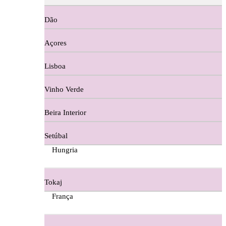
Copos e Decanter
Dão
Cortes De Reguengo Douro
Açores
Digestivos
Lisboa
Divai - Alentejo
Vinho Verde
Dona Sancha Dão
Beira Interior
Doroteia Douro
Setúbal
Ermelinda Freitas - Setubal
Hungria
Ervideira Alentejo
Tokaj
Evidencia Dão
França
Fabio Fernandes Wines