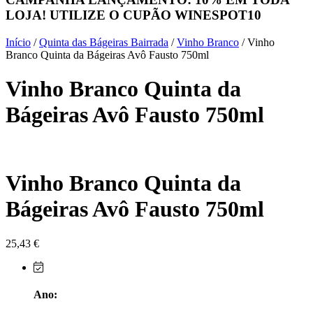
LOJA! UTILIZE O CUPÃO
WINESPOT10
Herdade do Sobroso Alentejo
Início
/
Quinta das Bágeiras Bairrada
/
Vinho Branco
/ Vinho
Herdade dos Coteis Alentejo
Branco Quinta da Bágeiras Avô Fausto 750ml
Vinho Branco Quinta da
Herdade Papa Leite - Alentejo
Bágeiras Avô Fausto 750ml
Horacio Simoes Setubal
Isento - Douro
Vinho Branco Quinta da
Já Te Disse - Alentejo
Bágeiras Avô Fausto 750ml
João Tique - Top Wines - Alentejo
Julian Reynolds - Alentejo
25,43
€
Lavradores da Feitoria - Douro
Ano:
LicObidos