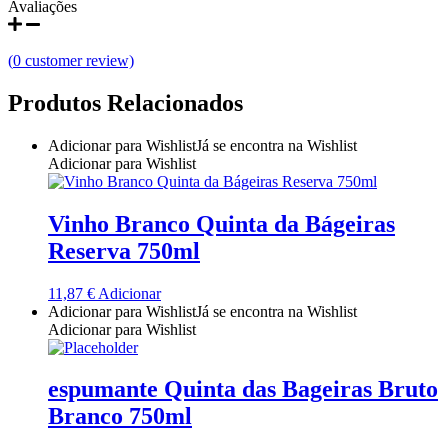
Avaliações
Quinta do Couquinho
(
0
customer review)
Quinta do Crasto
Produtos Relacionados
Quinta Do Noval Douro
Adicionar para Wishlist
Já se encontra na Wishlist
Quinta Do Paral Alentejo
Adicionar para Wishlist
Quinta do Pessegueiro - Douro
Vinho Branco Quinta da Bágeiras
Quinta do Piloto
Reserva 750ml
Quinta Do Regueiro - Região Vinhos Verdes
11,87
€
Adicionar
Adicionar para Wishlist
Já se encontra na Wishlist
Adicionar para Wishlist
Quinta Do Rogel Algarve
Quinta do Sobreiró Trás-os -Montes
espumante Quinta das Bageiras Bruto
Branco 750ml
Quinta Do Ventozelo - Douro