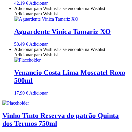
42,19
€
Adicionar
Quinta Dos Termos - Beira Interior
Adicionar para Wishlist
Já se encontra na Wishlist
Adicionar para Wishlist
Quinta José Rodrigues - Humanitas
Aguardente Vinica Tamariz XO
Rego Wines Beira interior
58,49
€
Adicionar
Sem categoria
Adicionar para Wishlist
Já se encontra na Wishlist
Adicionar para Wishlist
Só Vinha
Venancio Costa Lima Moscatel Roxo
Taboadella Dão
500ml
Tapada de Coelheiros - Alentejo
17,90
€
Adicionar
Tiago Cabaço Alentejo
Vinho Tinto Reserva do patrão Quinta
Torre de Palma Alentejo
dos Termos 750ml
Trois Setubal