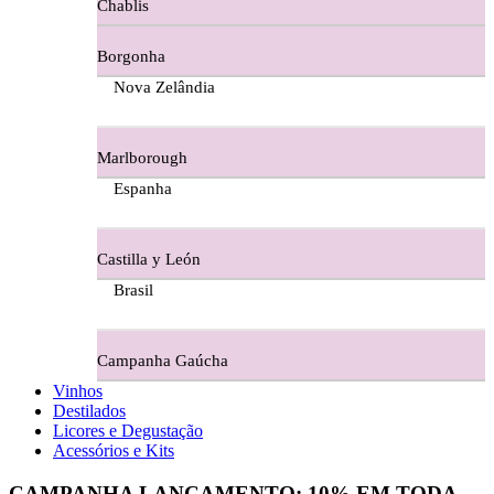
Chablis
Ferraz Wine - Beira Interior
Borgonha
Figueira Coriga - Alentejo
Nova Zelândia
Garrocha Estate Wines
Marlborough
Guerreiro Vinhos - Bairrada
Espanha
Herdade Da Figueirinha - Alentejo
Castilla y León
Herdade da Lisboa Alentejo
Brasil
Herdade Da Maroteira Alentejo
Campanha Gaúcha
Herdade Do Freixo - Alentejo
Vinhos
Destilados
Herdade do Moinho Branco - Alentejo
Licores e Degustação
Acessórios e Kits
Herdade do Rocim Alentejo
CAMPANHA LANÇAMENTO:
10%
EM TODA