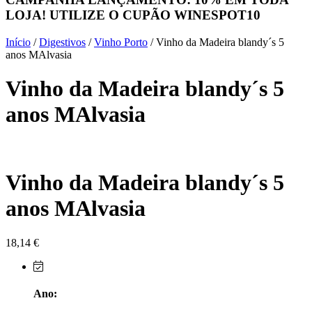
LOJA! UTILIZE O CUPÃO
WINESPOT10
Herdade do Sobroso Alentejo
Início
/
Digestivos
/
Vinho Porto
/ Vinho da Madeira blandy´s 5
Herdade dos Coteis Alentejo
anos MAlvasia
Vinho da Madeira blandy´s 5
Herdade Papa Leite - Alentejo
anos MAlvasia
Horacio Simoes Setubal
Isento - Douro
Vinho da Madeira blandy´s 5
Já Te Disse - Alentejo
anos MAlvasia
João Tique - Top Wines - Alentejo
Julian Reynolds - Alentejo
18,14
€
Lavradores da Feitoria - Douro
Ano:
LicObidos