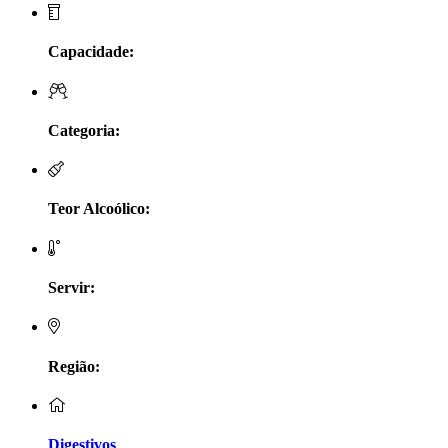
LV Lobo Vasconcelos Alentejo
Capacidade:
Maçanita Douro
Marcio Em Campo - Tejo
Categoria:
Medusa bairrada
Teor Alcoólico:
Monte da Raposinha - Alentejo
Mouchão Alentejo
Servir:
Murgas - Bucelas
Oboe - Douro
Região:
Pontual - Alentejo
Digestivos