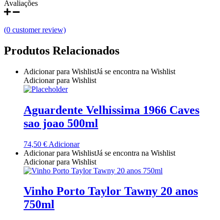
Avaliações
Quinta do Couquinho
(
0
customer review)
Quinta do Crasto
Produtos Relacionados
Quinta Do Noval Douro
Adicionar para Wishlist
Já se encontra na Wishlist
Quinta Do Paral Alentejo
Adicionar para Wishlist
Quinta do Pessegueiro - Douro
Aguardente Velhissima 1966 Caves
Quinta do Piloto
sao joao 500ml
Quinta Do Regueiro - Região Vinhos Verdes
74,50
€
Adicionar
Adicionar para Wishlist
Já se encontra na Wishlist
Adicionar para Wishlist
Quinta Do Rogel Algarve
Quinta do Sobreiró Trás-os -Montes
Vinho Porto Taylor Tawny 20 anos
750ml
Quinta Do Ventozelo - Douro