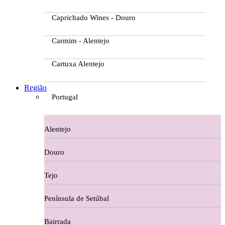
Caprichado Wines - Douro
Carmim - Alentejo
Cartuxa Alentejo
Casa da Passarella
Região
Portugal
Casa do Barroso
Alentejo
Casa Dos Migueis Douro
Douro
Casa Relvas Alentejo
Tejo
Caves de São João - Bairrada
Península de Setúbal
Charcutaria
Bairrada