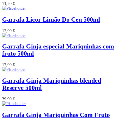
11,20
€
Vinha das Penicas - Beira Interior
Garrafa Licor Limão Do Ceu 500ml
Vinho na Talha
12,90
€
Vinhos Estrangeiros
Garrafa Ginja especial Mariquinhas com
Vinhos Nunes Mata - Lisboa
fruto 500ml
Vinilourenço Douro
17,90
€
VolteFace Alentejo
Garrafa Ginja Mariquinhas blended
Reserve 500ml
39,90
€
Garrafa Ginja Mariquinhas Com Fruto