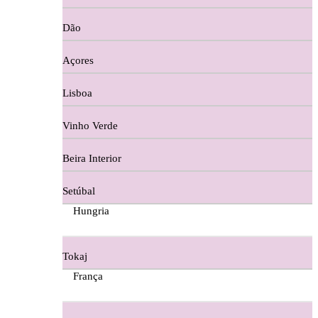
Copos e Decanter
Dão
Cortes De Reguengo Douro
Açores
Digestivos
Lisboa
Divai - Alentejo
Vinho Verde
Dona Sancha Dão
Beira Interior
Doroteia Douro
Setúbal
Ermelinda Freitas - Setubal
Hungria
Ervideira Alentejo
Tokaj
Evidencia Dão
França
Fabio Fernandes Wines