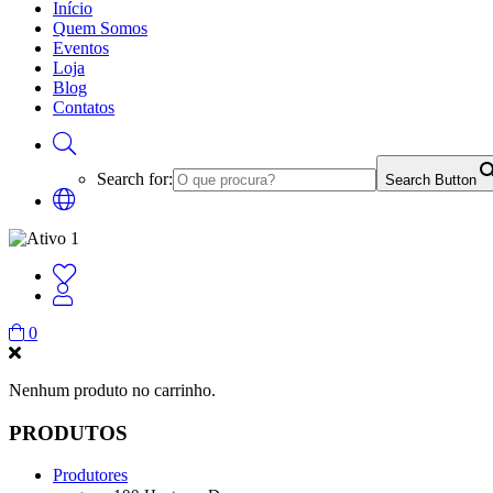
Início
Quem Somos
Eventos
Loja
Blog
Contatos
Search for:
Search Button
0
Nenhum produto no carrinho.
PRODUTOS
Produtores