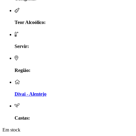
LV Lobo Vasconcelos Alentejo
Maçanita Douro
Teor Alcoólico:
Marcio Em Campo - Tejo
Servir:
Medusa bairrada
Monte da Raposinha - Alentejo
Região:
Mouchão Alentejo
Murgas - Bucelas
Divai - Alentejo
Oboe - Douro
Pontual - Alentejo
Castas:
Em stock
Prats e Symington Family