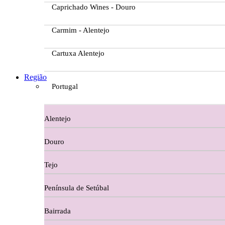
Caprichado Wines - Douro
Carmim - Alentejo
Cartuxa Alentejo
Casa da Passarella
Região
Portugal
Casa do Barroso
Alentejo
Casa Dos Migueis Douro
Douro
Casa Relvas Alentejo
Tejo
Caves de São João - Bairrada
Península de Setúbal
Charcutaria
Bairrada
Copos e Decanter