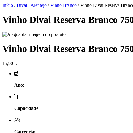
Herdade do Sobroso Alentejo
Início
/
Divai - Alentejo
/
Vinho Branco
/ Vinho Divai Reserva Branc
Herdade dos Coteis Alentejo
Vinho Divai Reserva Branco 75
Herdade Papa Leite - Alentejo
Horacio Simoes Setubal
Vinho Divai Reserva Branco 75
Isento - Douro
15,90
€
Já Te Disse - Alentejo
João Tique - Top Wines - Alentejo
Ano:
Julian Reynolds - Alentejo
Capacidade:
Lavradores da Feitoria - Douro
LicObidos
Categoria: