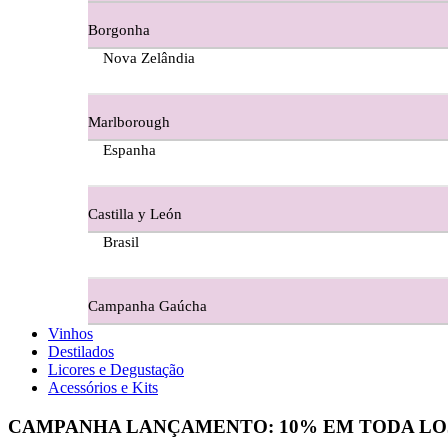
Borgonha
Figueira Coriga - Alentejo
Nova Zelândia
Garrocha Estate Wines
Marlborough
Guerreiro Vinhos - Bairrada
Espanha
Herdade Da Figueirinha - Alentejo
Castilla y León
Herdade da Lisboa Alentejo
Brasil
Herdade Da Maroteira Alentejo
Campanha Gaúcha
Herdade Do Freixo - Alentejo
Vinhos
Destilados
Herdade do Moinho Branco - Alentejo
Licores e Degustação
Acessórios e Kits
Herdade do Rocim Alentejo
CAMPANHA LANÇAMENTO:
10%
EM TODA LO