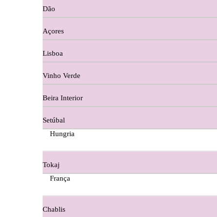
Dão
Cortes De Reguengo Douro
Açores
Digestivos
Lisboa
Divai - Alentejo
Vinho Verde
Dona Sancha Dão
Beira Interior
Doroteia Douro
Setúbal
Ermelinda Freitas - Setubal
Hungria
Ervideira Alentejo
Tokaj
Evidencia Dão
França
Fabio Fernandes Wines
Chablis
Ferraz Wine - Beira Interior