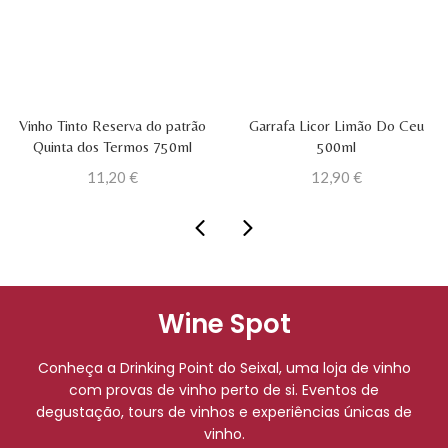
ho Tinto Reserva do patrão
Garrafa Licor Limão Do Ceu
Garra
uinta dos Termos 750ml
500ml
11,20
€
12,90
€
Wine Spot
Conheça a Drinking Point do Seixal, uma loja de vinho
com provas de vinho perto de si. Eventos de
degustação, tours de vinhos e experiências únicas de
vinho.