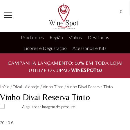
0
Produtores
Região
Vinhos
Destilados
Licores e Degustação
Acessórios e Kits
CAMPANHA LANÇAMENTO:
10%
EM TODA LOJA!
UTILIZE O CUPÃO
WINESPOT10
Início
/
Divai - Alentejo
/
Vinho Tinto
/ Vinho Divai Reserva Tinto
Vinho Divai Reserva Tinto
20,40
€