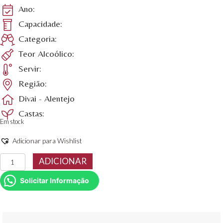
Ano:
Capacidade:
Categoria:
Teor Alcoólico:
Servir:
Região:
Divai - Alentejo
Castas:
Em stock
Adicionar para Wishlist
Quantidade
ADICIONAR
de
Vinho
Solicitar Informação
Divai
Reserva
Tinto