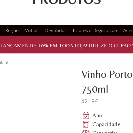
Região
Vinhos
Destilados
Licores e Degustação
Aces
 LANÇAMENTO:
10%
EM TODA LOJA! UTILIZE O CUPÃO
50ml
Vinho Porto
750ml
42,19
€
Ano:
Capacidade:
Categoria: