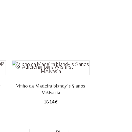
Adicionar para Wishlist
P
Vinho da Madeira blandy´s 5 anos
MAlvasia
18,14
€