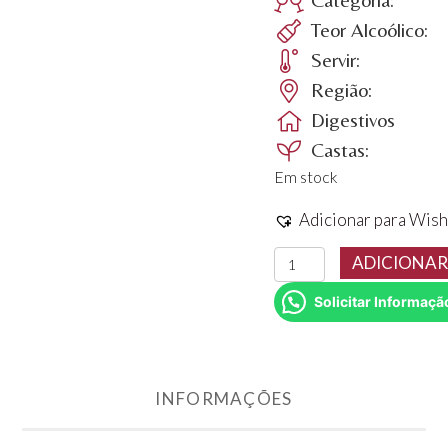
Teor Alcoólico:
Servir:
Região:
Digestivos
Castas:
Em stock
Adicionar para Wish
Quantidade
ADICIONAR
de
Solicitar Informaçã
Vinho
Porto
Taylor
Tawny
INFORMAÇÕES
20
anos