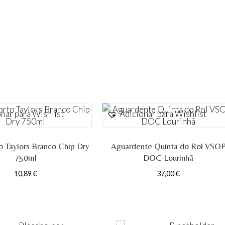
750ml
nar para Wishlist
Adicionar para Wishlist
o Taylors Branco Chip Dry
Aguardente Quinta do Rol VSO
750ml
DOC Lourinhã
10,89
€
37,00
€