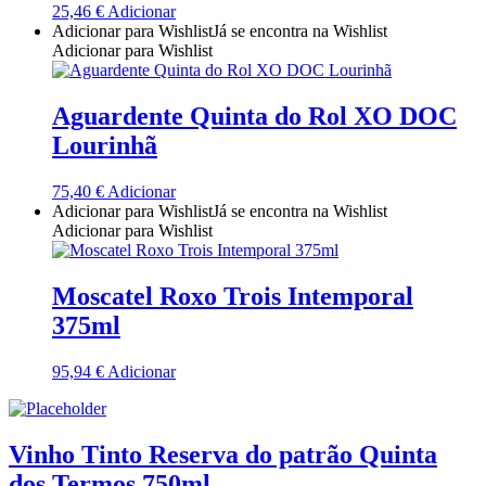
25,46
€
Adicionar
Quinta Dos Termos - Beira Interior
Adicionar para Wishlist
Já se encontra na Wishlist
Adicionar para Wishlist
Quinta José Rodrigues - Humanitas
Aguardente Quinta do Rol XO DOC
Rego Wines Beira interior
Lourinhã
Sem categoria
75,40
€
Adicionar
Adicionar para Wishlist
Já se encontra na Wishlist
Só Vinha
Adicionar para Wishlist
Taboadella Dão
Moscatel Roxo Trois Intemporal
375ml
Tapada de Coelheiros - Alentejo
95,94
€
Adicionar
Tiago Cabaço Alentejo
Torre de Palma Alentejo
Vinho Tinto Reserva do patrão Quinta
dos Termos 750ml
Trois Setubal