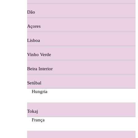
Copos e Decanter
Dão
Cortes De Reguengo Douro
Açores
Digestivos
Lisboa
Divai - Alentejo
Vinho Verde
Dona Sancha Dão
Beira Interior
Doroteia Douro
Setúbal
Ermelinda Freitas - Setubal
Hungria
Ervideira Alentejo
Tokaj
Evidencia Dão
França
Fabio Fernandes Wines