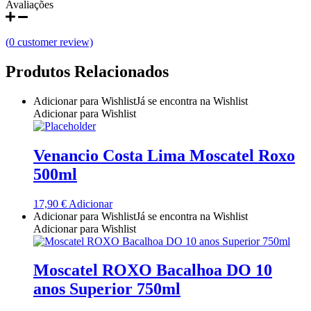
Avaliações
Quinta do Couquinho
(
0
customer review)
Quinta do Crasto
Produtos Relacionados
Quinta Do Noval Douro
Adicionar para Wishlist
Já se encontra na Wishlist
Quinta Do Paral Alentejo
Adicionar para Wishlist
Quinta do Pessegueiro - Douro
Venancio Costa Lima Moscatel Roxo
Quinta do Piloto
500ml
Quinta Do Regueiro - Região Vinhos Verdes
17,90
€
Adicionar
Adicionar para Wishlist
Já se encontra na Wishlist
Adicionar para Wishlist
Quinta Do Rogel Algarve
Quinta do Sobreiró Trás-os -Montes
Moscatel ROXO Bacalhoa DO 10
anos Superior 750ml
Quinta Do Ventozelo - Douro