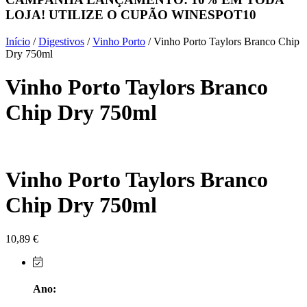
LOJA! UTILIZE O CUPÃO
WINESPOT10
Herdade do Sobroso Alentejo
Início
/
Digestivos
/
Vinho Porto
/ Vinho Porto Taylors Branco Chip
Herdade dos Coteis Alentejo
Dry 750ml
Vinho Porto Taylors Branco
Herdade Papa Leite - Alentejo
Chip Dry 750ml
Horacio Simoes Setubal
Isento - Douro
Vinho Porto Taylors Branco
Já Te Disse - Alentejo
Chip Dry 750ml
João Tique - Top Wines - Alentejo
Julian Reynolds - Alentejo
10,89
€
Lavradores da Feitoria - Douro
Ano:
LicObidos