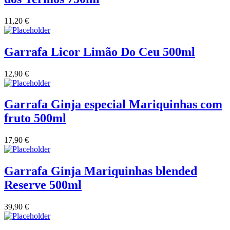
Vinha das Penicas - Beira Interior
11,20
€
Vinho na Talha
Garrafa Licor Limão Do Ceu 500ml
Vinhos Estrangeiros
12,90
€
Vinhos Nunes Mata - Lisboa
Garrafa Ginja especial Mariquinhas com
Vinilourenço Douro
fruto 500ml
VolteFace Alentejo
17,90
€
Garrafa Ginja Mariquinhas blended
Reserve 500ml
39,90
€