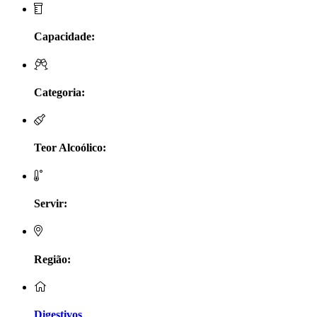
LV Lobo Vasconcelos Alentejo
Capacidade:
Maçanita Douro
Marcio Em Campo - Tejo
Categoria:
Medusa bairrada
Teor Alcoólico:
Monte da Raposinha - Alentejo
Mouchão Alentejo
Servir:
Murgas - Bucelas
Oboe - Douro
Região:
Pontual - Alentejo
Digestivos