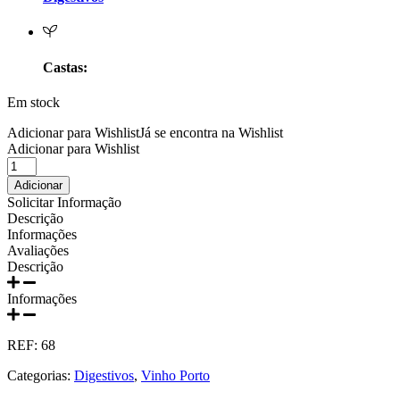
Prats e Symington Family
Quanta Terra Douro
Castas:
Quinta Boa Esperança Lisboa
Em stock
Quinta da Curia - Bairrada
Adicionar para Wishlist
Já se encontra na Wishlist
Adicionar para Wishlist
Quantidade
Quinta da Mariposa - Dão
de
Adicionar
Vinho
Solicitar Informação
Quinta das Bágeiras Bairrada
Porto
Descrição
Taylors
Informações
Branco
Quinta das Queimas Dão
Avaliações
Chip
Descrição
Dry
Quinta de Macedos - Douro
750ml
Informações
Quinta do Arcossó - Trás os Montes
REF:
68
Quinta do Casal Branco Tejo
Categorias:
Digestivos
,
Vinho Porto