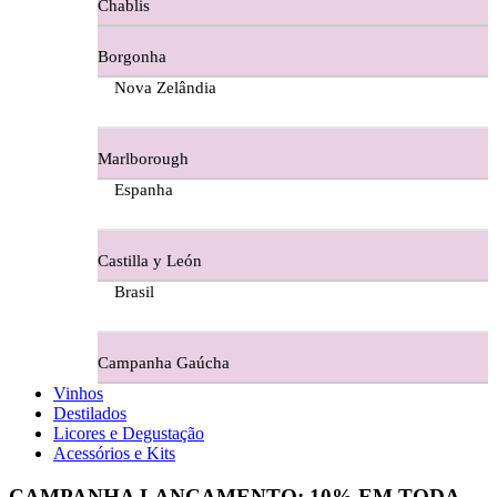
Chablis
Ferraz Wine - Beira Interior
Borgonha
Figueira Coriga - Alentejo
Nova Zelândia
Garrocha Estate Wines
Marlborough
Guerreiro Vinhos - Bairrada
Espanha
Herdade Da Figueirinha - Alentejo
Castilla y León
Herdade da Lisboa Alentejo
Brasil
Herdade Da Maroteira Alentejo
Campanha Gaúcha
Herdade Do Freixo - Alentejo
Vinhos
Destilados
Herdade do Moinho Branco - Alentejo
Licores e Degustação
Acessórios e Kits
Herdade do Rocim Alentejo
CAMPANHA LANÇAMENTO:
10%
EM TODA