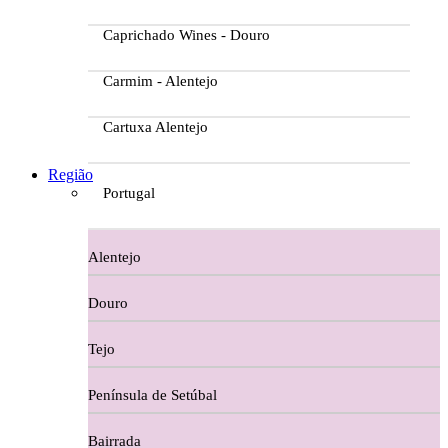
Caprichado Wines - Douro
Carmim - Alentejo
Cartuxa Alentejo
Casa da Passarella
Região
Portugal
Casa do Barroso
Alentejo
Casa Dos Migueis Douro
Douro
Casa Relvas Alentejo
Tejo
Caves de São João - Bairrada
Península de Setúbal
Charcutaria
Bairrada