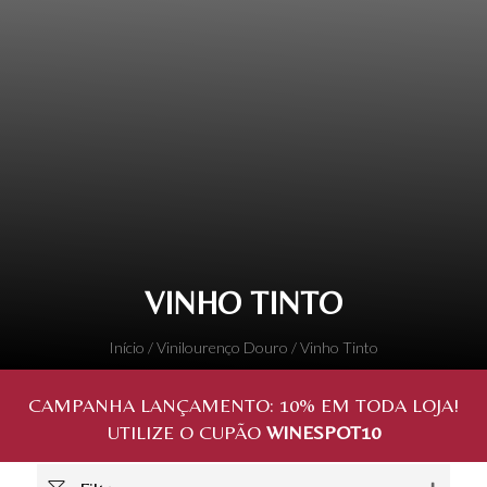
VINHO TINTO
Início
/
Vinilourenço Douro
/ Vinho Tinto
CAMPANHA LANÇAMENTO:
10%
EM TODA LOJA!
UTILIZE O CUPÃO
WINESPOT10