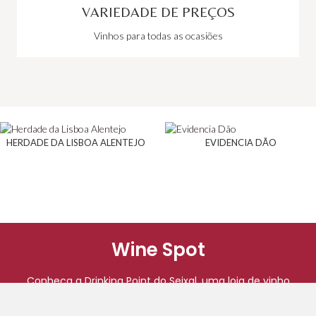
VARIEDADE DE PREÇOS
Vinhos para todas as ocasiões
HERDADE DA LISBOA ALENTEJO
EVIDENCIA DÃO
Wine Spot
Conheça a Drinking Point do Seixal, uma loja de vinho
com provas de vinho perto de si. Eventos de
degustação, tours de vinhos e experiências únicas de