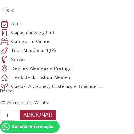
15,00
€
Ano:
Capacidade: 750 ml
Categoria: Vinhos
Teor Alcoólico: 13%
Servir:
Região: Alentejo e Portugal
Herdade da Lisboa Alentejo
Castas: Aragonez, Castelão, e Trincadeira
Em stock
Adicionar para Wishlist
Quantidade
ADICIONAR
de
Vinho
Solicitar Informação
Tinto