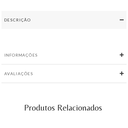
Quinta
Dom
Rodrigo
Tinto
DESCRIÇÃO
750ml
INFORMAÇÕES
AVALIAÇÕES
Produtos Relacionados