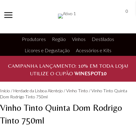
0
Produtores
Região
Vinhos
Destilados
Licores e Degustação
Acessórios e Kits
CAMPANHA LANÇAMENTO:
10%
EM TODA LOJA!
UTILIZE O CUPÃO
WINESPOT10
Início
/
Herdade da Lisboa Alentejo
/
Vinho Tinto
/ Vinho Tinto Quinta
Dom Rodrigo Tinto 750ml
Vinho Tinto Quinta Dom Rodrigo
Tinto 750ml