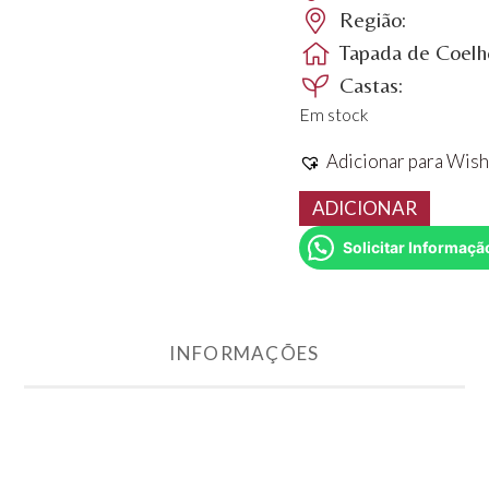
Região:
Tapada de Coelhe
Castas:
Em stock
Adicionar para Wish
Quantidade
ADICIONAR
de
Solicitar Informaçã
Coelheiros
Tinto
5
Litros
INFORMAÇÕES