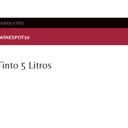
sórios e Kits
WINESPOT10
into 5 Litros