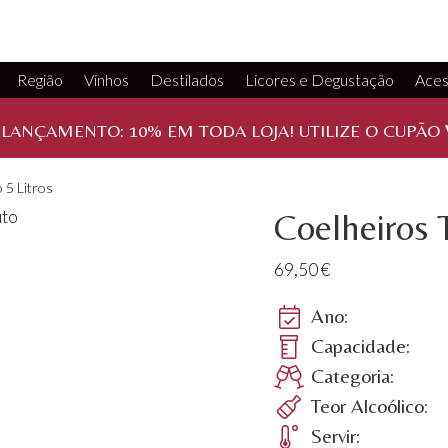
Região
Vinhos
Destilados
Licores e Degustação
Aces
 LANÇAMENTO:
10%
EM TODA LOJA! UTILIZE O CUPÃO
 5 Litros
Coelheiros T
69,50
€
Ano:
Capacidade:
Categoria:
Teor Alcoólico:
Servir: