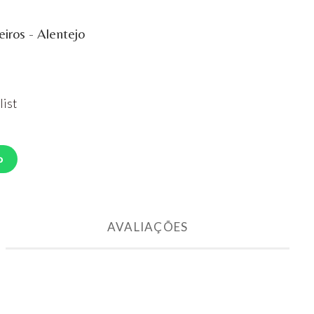
iros - Alentejo
list
o
AVALIAÇÕES