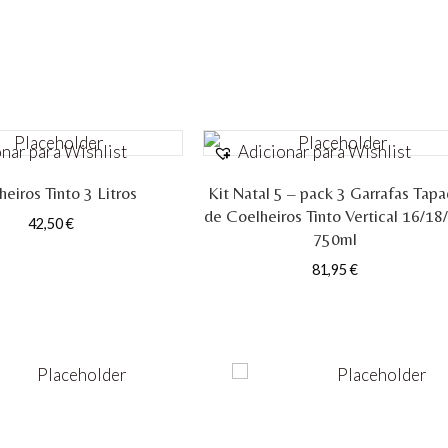
nar para Wishlist
Adicionar para Wishlist
eiros Tinto 3 Litros
Kit Natal 5 – pack 3 Garrafas Tap
de Coelheiros Tinto Vertical 16/18
42,50
€
750ml
81,95
€