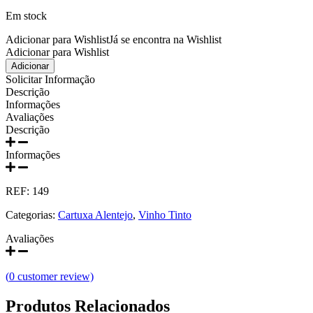
Prats e Symington Family
Em stock
Quanta Terra Douro
Adicionar para Wishlist
Já se encontra na Wishlist
Adicionar para Wishlist
Quantidade
Adicionar
Quinta Boa Esperança Lisboa
de
Solicitar Informação
Foral
Descrição
Quinta da Curia - Bairrada
de
Informações
Evora
Avaliações
Tinto
Descrição
Quinta da Mariposa - Dão
750ml
Informações
Quinta das Bágeiras Bairrada
REF:
149
Quinta das Queimas Dão
Categorias:
Cartuxa Alentejo
,
Vinho Tinto
Quinta de Macedos - Douro
Avaliações
Quinta do Arcossó - Trás os Montes
(
0
customer review)
Quinta do Casal Branco Tejo
Produtos Relacionados