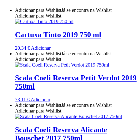
Quinta do Couquinho
Adicionar para Wishlist
Já se encontra na Wishlist
Adicionar para Wishlist
Quinta do Crasto
Cartuxa Tinto 2019 750 ml
Quinta Do Noval Douro
20,34
€
Adicionar
Quinta Do Paral Alentejo
Adicionar para Wishlist
Já se encontra na Wishlist
Adicionar para Wishlist
Quinta do Pessegueiro - Douro
Scala Coeli Reserva Petit Verdot 2019
Quinta do Piloto
750ml
Quinta Do Regueiro - Região Vinhos Verdes
73,11
€
Adicionar
Adicionar para Wishlist
Já se encontra na Wishlist
Quinta Do Rogel Algarve
Adicionar para Wishlist
Quinta do Sobreiró Trás-os -Montes
Scala Coeli Reserva Alicante
Quinta Do Ventozelo - Douro
Bouschet 2017 750ml