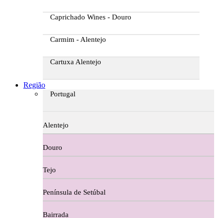
Caprichado Wines - Douro
Carmim - Alentejo
Cartuxa Alentejo
Casa da Passarella
Região
Portugal
Casa do Barroso
Alentejo
Casa Dos Migueis Douro
Douro
Casa Relvas Alentejo
Tejo
Caves de São João - Bairrada
Península de Setúbal
Charcutaria
Bairrada