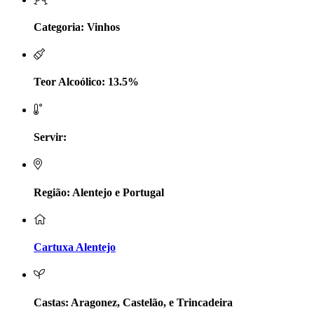
LV Lobo Vasconcelos Alentejo
Categoria: Vinhos
Maçanita Douro
Teor Alcoólico: 13.5%
Marcio Em Campo - Tejo
Medusa bairrada
Servir:
Monte da Raposinha - Alentejo
Mouchão Alentejo
Região: Alentejo e Portugal
Murgas - Bucelas
Cartuxa Alentejo
Oboe - Douro
Pontual - Alentejo
Castas: Aragonez, Castelão, e Trincadeira