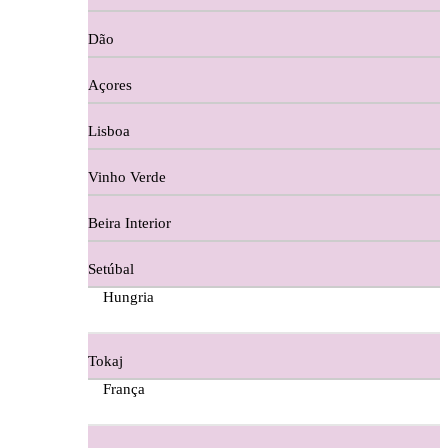
Copos e Decanter
Dão
Cortes De Reguengo Douro
Açores
Digestivos
Lisboa
Divai - Alentejo
Vinho Verde
Dona Sancha Dão
Beira Interior
Doroteia Douro
Setúbal
Ermelinda Freitas - Setubal
Hungria
Ervideira Alentejo
Tokaj
Evidencia Dão
França
Fabio Fernandes Wines