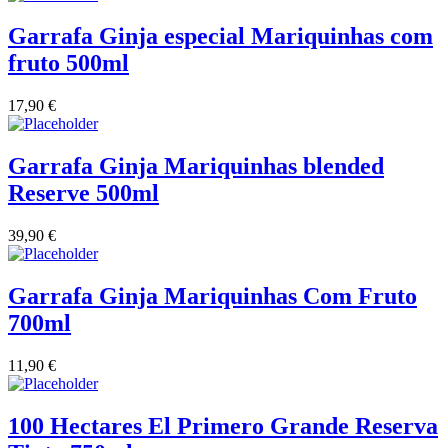
Garrafa Ginja especial Mariquinhas com
Vinha das Penicas - Beira Interior
fruto 500ml
Vinho na Talha
17,90
€
Vinhos Estrangeiros
Garrafa Ginja Mariquinhas blended
Vinhos Nunes Mata - Lisboa
Reserve 500ml
Vinilourenço Douro
39,90
€
VolteFace Alentejo
Garrafa Ginja Mariquinhas Com Fruto
700ml
11,90
€
100 Hectares El Primero Grande Reserva