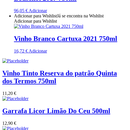
Quinta Dos Termos - Beira Interior
96,05
€
Adicionar
Adicionar para Wishlist
Já se encontra na Wishlist
Adicionar para Wishlist
Quinta José Rodrigues - Humanitas
Rego Wines Beira interior
Vinho Branco Cartuxa 2021 750ml
Sem categoria
16,72
€
Adicionar
Só Vinha
Vinho Tinto Reserva do patrão Quinta
Taboadella Dão
dos Termos 750ml
Tapada de Coelheiros - Alentejo
11,20
€
Tiago Cabaço Alentejo
Garrafa Licor Limão Do Ceu 500ml
Torre de Palma Alentejo
12,90
€
Trois Setubal