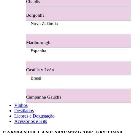
Chablis
Ferraz Wine - Beira Interior
Borgonha
Figueira Coriga - Alentejo
Nova Zelândia
Garrocha Estate Wines
Marlborough
Guerreiro Vinhos - Bairrada
Espanha
Herdade Da Figueirinha - Alentejo
Castilla y León
Herdade da Lisboa Alentejo
Brasil
Herdade Da Maroteira Alentejo
Campanha Gaúcha
Herdade Do Freixo - Alentejo
Vinhos
Destilados
Herdade do Moinho Branco - Alentejo
Licores e Degustação
Acessórios e Kits
Herdade do Rocim Alentejo
CAMPANHA LANÇAMENTO:
10%
EM TODA