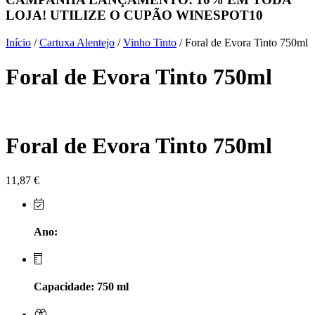
LOJA! UTILIZE O CUPÃO
WINESPOT10
Herdade do Sobroso Alentejo
Início
/
Cartuxa Alentejo
/
Vinho Tinto
/ Foral de Evora Tinto 750ml
Herdade dos Coteis Alentejo
Foral de Evora Tinto 750ml
Herdade Papa Leite - Alentejo
Horacio Simoes Setubal
Foral de Evora Tinto 750ml
Isento - Douro
Já Te Disse - Alentejo
11,87
€
João Tique - Top Wines - Alentejo
Ano:
Julian Reynolds - Alentejo
Lavradores da Feitoria - Douro
Capacidade: 750 ml
LicObidos