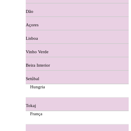
Copos e Decanter
Dão
Cortes De Reguengo Douro
Açores
Digestivos
Lisboa
Divai - Alentejo
Vinho Verde
Dona Sancha Dão
Beira Interior
Doroteia Douro
Setúbal
Ermelinda Freitas - Setubal
Hungria
Ervideira Alentejo
Tokaj
Evidencia Dão
França
Fabio Fernandes Wines