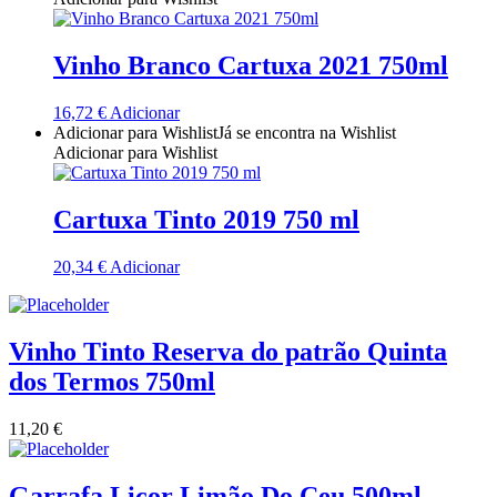
Quinta Dos Termos - Beira Interior
Vinho Branco Cartuxa 2021 750ml
Quinta José Rodrigues - Humanitas
16,72
€
Adicionar
Adicionar para Wishlist
Já se encontra na Wishlist
Rego Wines Beira interior
Adicionar para Wishlist
Sem categoria
Cartuxa Tinto 2019 750 ml
Só Vinha
20,34
€
Adicionar
Taboadella Dão
Tapada de Coelheiros - Alentejo
Vinho Tinto Reserva do patrão Quinta
dos Termos 750ml
Tiago Cabaço Alentejo
11,20
€
Torre de Palma Alentejo
Trois Setubal
Garrafa Licor Limão Do Ceu 500ml