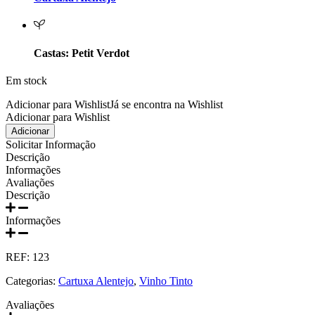
Prats e Symington Family
Quanta Terra Douro
Castas: Petit Verdot
Quinta Boa Esperança Lisboa
Em stock
Quinta da Curia - Bairrada
Adicionar para Wishlist
Já se encontra na Wishlist
Adicionar para Wishlist
Quantidade
Adicionar
Quinta da Mariposa - Dão
de
Solicitar Informação
Scala
Descrição
Quinta das Bágeiras Bairrada
Coeli
Informações
Reserva
Avaliações
Petit
Descrição
Quinta das Queimas Dão
Verdot
2019
Informações
Quinta de Macedos - Douro
750ml
REF:
123
Quinta do Arcossó - Trás os Montes
Categorias:
Cartuxa Alentejo
,
Vinho Tinto
Quinta do Casal Branco Tejo
Avaliações