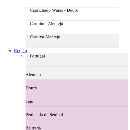
Caprichado Wines - Douro
Carmim - Alentejo
Cartuxa Alentejo
Casa da Passarella
Região
Portugal
Casa do Barroso
Alentejo
Casa Dos Migueis Douro
Douro
Casa Relvas Alentejo
Tejo
Caves de São João - Bairrada
Península de Setúbal
Charcutaria
Bairrada