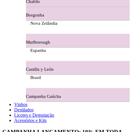
Chablis
Ferraz Wine - Beira Interior
Borgonha
Figueira Coriga - Alentejo
Nova Zelândia
Garrocha Estate Wines
Marlborough
Guerreiro Vinhos - Bairrada
Espanha
Herdade Da Figueirinha - Alentejo
Castilla y León
Herdade da Lisboa Alentejo
Brasil
Herdade Da Maroteira Alentejo
Campanha Gaúcha
Herdade Do Freixo - Alentejo
Vinhos
Destilados
Herdade do Moinho Branco - Alentejo
Licores e Degustação
Acessórios e Kits
Herdade do Rocim Alentejo
CAMPANHA LANÇAMENTO:
10%
EM TODA