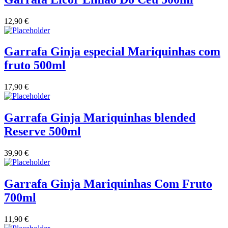
Vinha das Penicas - Beira Interior
12,90
€
Vinho na Talha
Garrafa Ginja especial Mariquinhas com
fruto 500ml
Vinhos Estrangeiros
17,90
€
Vinhos Nunes Mata - Lisboa
Vinilourenço Douro
Garrafa Ginja Mariquinhas blended
Reserve 500ml
VolteFace Alentejo
39,90
€
Garrafa Ginja Mariquinhas Com Fruto
700ml
11,90
€