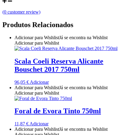
Quinta do Couquinho
(
0
customer review)
Quinta do Crasto
Produtos Relacionados
Quinta Do Noval Douro
Adicionar para Wishlist
Já se encontra na Wishlist
Adicionar para Wishlist
Quinta Do Paral Alentejo
Scala Coeli Reserva Alicante
Quinta do Pessegueiro - Douro
Bouschet 2017 750ml
Quinta do Piloto
96,05
€
Adicionar
Adicionar para Wishlist
Já se encontra na Wishlist
Quinta Do Regueiro - Região Vinhos Verdes
Adicionar para Wishlist
Quinta Do Rogel Algarve
Foral de Evora Tinto 750ml
Quinta do Sobreiró Trás-os -Montes
11,87
€
Adicionar
Adicionar para Wishlist
Já se encontra na Wishlist
Quinta Do Ventozelo - Douro
Adicionar para Wishlist