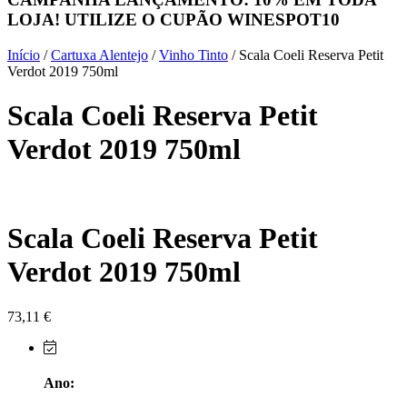
LOJA! UTILIZE O CUPÃO
WINESPOT10
Herdade do Sobroso Alentejo
Início
/
Cartuxa Alentejo
/
Vinho Tinto
/ Scala Coeli Reserva Petit
Herdade dos Coteis Alentejo
Verdot 2019 750ml
Scala Coeli Reserva Petit
Herdade Papa Leite - Alentejo
Verdot 2019 750ml
Horacio Simoes Setubal
Isento - Douro
Scala Coeli Reserva Petit
Já Te Disse - Alentejo
Verdot 2019 750ml
João Tique - Top Wines - Alentejo
Julian Reynolds - Alentejo
73,11
€
Lavradores da Feitoria - Douro
Ano:
LicObidos