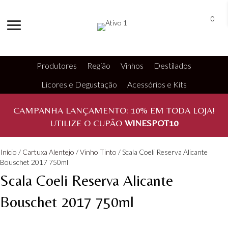
0
Produtores
Região
Vinhos
Destilados
Licores e Degustação
Acessórios e Kits
CAMPANHA LANÇAMENTO:
10%
EM TODA LOJA!
UTILIZE O CUPÃO
WINESPOT10
Início
/
Cartuxa Alentejo
/
Vinho Tinto
/ Scala Coeli Reserva Alicante
Bouschet 2017 750ml
Scala Coeli Reserva Alicante
Bouschet 2017 750ml