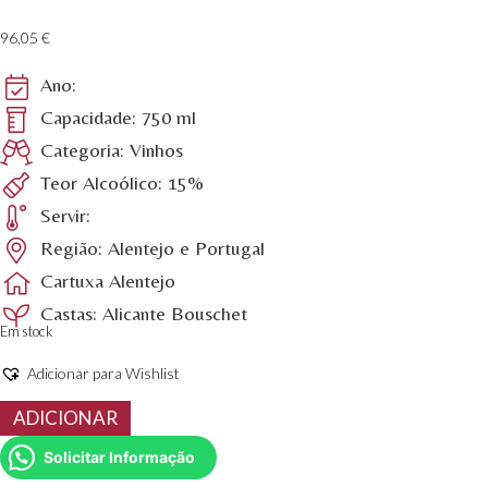
96,05
€
Ano:
Capacidade: 750 ml
Categoria: Vinhos
Teor Alcoólico: 15%
Servir:
Região: Alentejo e Portugal
Cartuxa Alentejo
Castas: Alicante Bouschet
Em stock
Adicionar para Wishlist
Quantidade
ADICIONAR
de
Scala
Solicitar Informação
Coeli