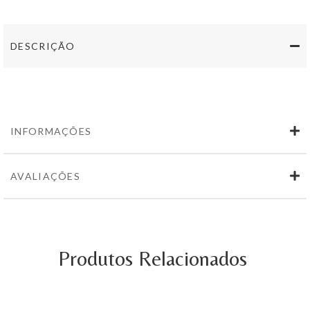
Reserva
Alicante
Bouschet
DESCRIÇÃO
2017
750ml
INFORMAÇÕES
AVALIAÇÕES
Produtos Relacionados