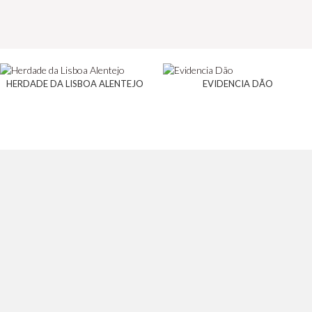
HERDADE DA LISBOA ALENTEJO
EVIDENCIA DÃO
Wine Spot
Conheça a Drinking Point do Seixal, uma loja de vinho
com provas de vinho perto de si. Eventos de
degustação, tours de vinhos e experiências únicas de
vinho.
Siga-nos: