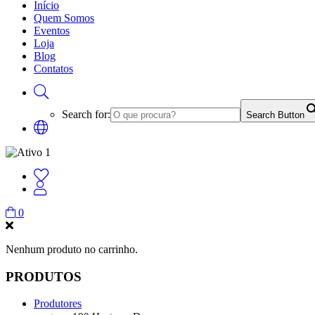
Início
Quem Somos
Eventos
Loja
Blog
Contatos
Search for:
Search Button
0
Nenhum produto no carrinho.
PRODUTOS
Produtores