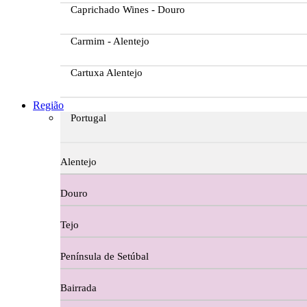
Caprichado Wines - Douro
Carmim - Alentejo
Cartuxa Alentejo
Casa da Passarella
Região
Portugal
Casa do Barroso
Alentejo
Casa Dos Migueis Douro
Douro
Casa Relvas Alentejo
Tejo
Caves de São João - Bairrada
Península de Setúbal
Charcutaria
Bairrada
Copos e Decanter