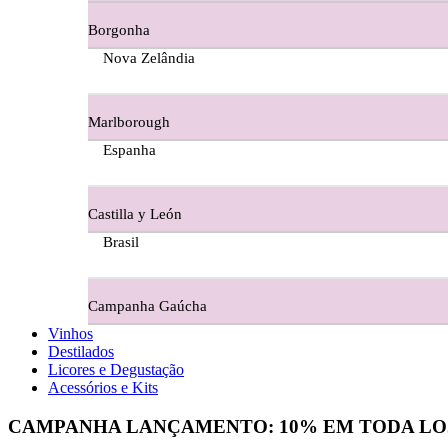
Borgonha
Figueira Coriga - Alentejo
Nova Zelândia
Garrocha Estate Wines
Marlborough
Guerreiro Vinhos - Bairrada
Espanha
Herdade Da Figueirinha - Alentejo
Castilla y León
Herdade da Lisboa Alentejo
Brasil
Herdade Da Maroteira Alentejo
Campanha Gaúcha
Herdade Do Freixo - Alentejo
Vinhos
Destilados
Herdade do Moinho Branco - Alentejo
Licores e Degustação
Acessórios e Kits
Herdade do Rocim Alentejo
CAMPANHA LANÇAMENTO:
10%
EM TODA LO