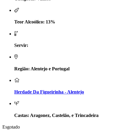
LV Lobo Vasconcelos Alentejo
Maçanita Douro
Teor Alcoólico: 13%
Marcio Em Campo - Tejo
Servir:
Medusa bairrada
Monte da Raposinha - Alentejo
Região: Alentejo e Portugal
Mouchão Alentejo
Murgas - Bucelas
Herdade Da Figueirinha - Alentejo
Oboe - Douro
Pontual - Alentejo
Castas: Aragonez, Castelão, e Trincadeira
Esgotado
Prats e Symington Family