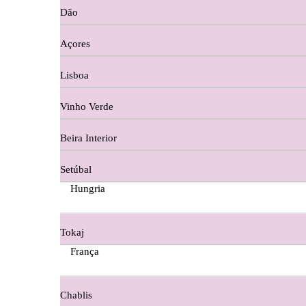
Dão
Cortes De Reguengo Douro
Açores
Digestivos
Lisboa
Divai - Alentejo
Vinho Verde
Dona Sancha Dão
Beira Interior
Doroteia Douro
Setúbal
Ermelinda Freitas - Setubal
Hungria
Ervideira Alentejo
Tokaj
Evidencia Dão
França
Fabio Fernandes Wines
Chablis
Ferraz Wine - Beira Interior