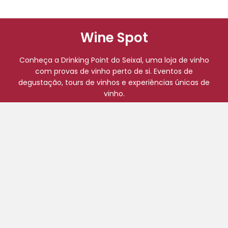
Wine Spot
Conheça a Drinking Point do Seixal, uma loja de vinho
com provas de vinho perto de si. Eventos de
degustação, tours de vinhos e experiências únicas de
vinho.
Siga-nos:
Início
Comprar Online
Eventos
Blog
A minha conta
Finalizar compras