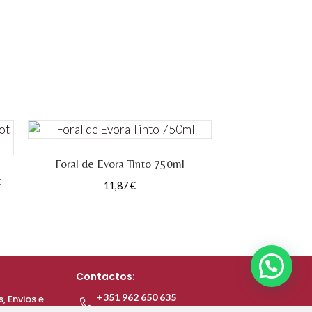
Foral de Evora Tinto 750ml
t
11,87
€
Contactos:
+351 962 650 635
 Envios e
(Ch. Rede Móvel Nacional)