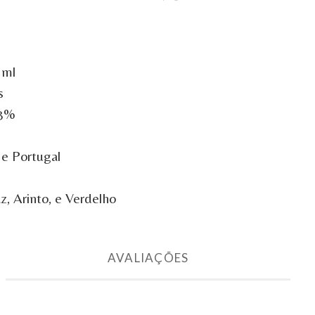
 ml
s
13%
 e Portugal
z, Arinto, e Verdelho
AVALIAÇÕES