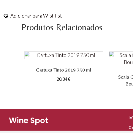
Adicionar para Wishlist
Adicionar para Wishlist
Adicionar para Wishlist
Adicionar para Wishlist
Produtos Relacionados
Cartuxa Tinto 2019 750 ml
Scala 
20,34
€
Bou
In
Wine Spot
C