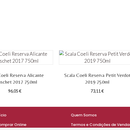
Coeli Reserva Alicante
Scala Coeli Reserva Petit Verdo
schet 2017 750ml
2019 750ml
96,05
€
73,11
€
ício
Quem Somos
omprar Online
Termos e Condições de Vendas,
Devoluções