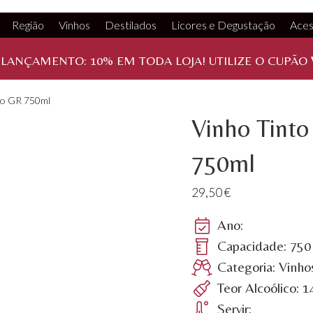
Região
Vinhos
Destilados
Licores e Degustação
Aces
 LANÇAMENTO:
10%
EM TODA LOJA! UTILIZE O CUPÃO
ão GR 750ml
Vinho Tinto
750ml
29,50
€
Ano:
Capacidade: 750
Categoria: Vinho
Teor Alcoólico: 
Servir: