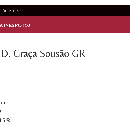
sórios e Kits
WINESPOT10
 D. Graça Sousão GR
 ml
s
14.5%