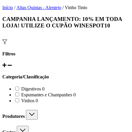
Início
/
Altas Quintas - Alentejo
/ Vinho Tinto
CAMPANHA LANÇAMENTO:
10%
EM TODA
LOJA! UTILIZE O CUPÃO
WINESPOT10
Filtros
Categoria/Classificação
0
Digestivos
0
products
0
Espumantes e Champanhes
0
products
0
Vinhos
0
products
Produtores