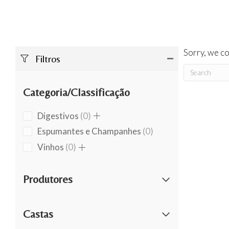
Sorry, we co
Filtros
Categoria/Classificação
0
Digestivos
0
products
0
Espumantes e Champanhes
0
products
0
Vinhos
0
products
Produtores
Castas