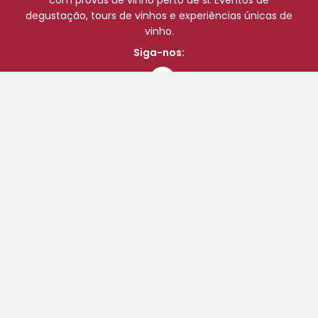
com provas de vinho perto de si. Eventos de
degustação, tours de vinhos e experiências únicas de
vinho.
Siga-nos:
Início
Comprar Online
Eventos
Blog
A minha conta
Finalizar compras
Carrinho
Contatos
Quem Somos
Termos e Condições de Vendas, Envios e Devoluções