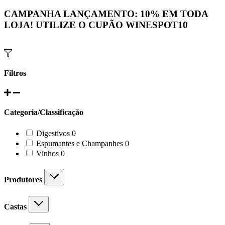
CAMPANHA LANÇAMENTO:
10%
EM TODA
LOJA! UTILIZE O CUPÃO
WINESPOT10
Filtros
Categoria/Classificação
0
Digestivos
0
products
0
Espumantes e Champanhes
0
products
0
Vinhos
0
products
Produtores
Castas