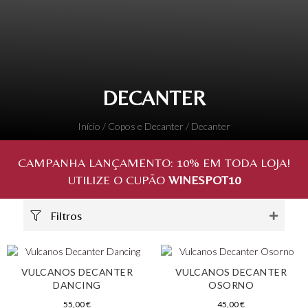
DECANTER
Início
/
Copos e Decanter
/ Decanter
CAMPANHA LANÇAMENTO:
10%
EM TODA LOJA!
UTILIZE O CUPÃO
WINESPOT10
Filtros
VULCANOS DECANTER
VULCANOS DECANTER
DANCING
OSORNO
55,00
€
45,00
€