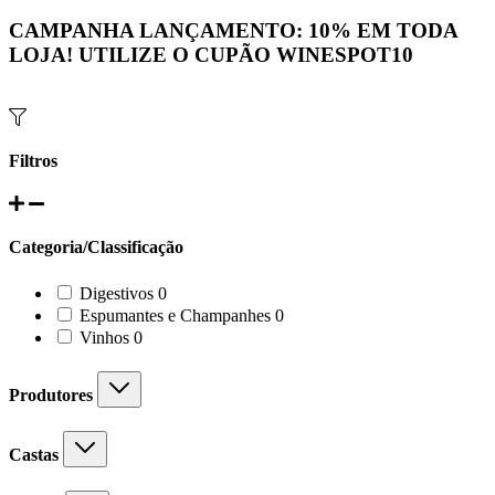
CAMPANHA LANÇAMENTO:
10%
EM TODA
LOJA! UTILIZE O CUPÃO
WINESPOT10
Filtros
Categoria/Classificação
0
Digestivos
0
products
0
Espumantes e Champanhes
0
products
0
Vinhos
0
products
Produtores
Castas