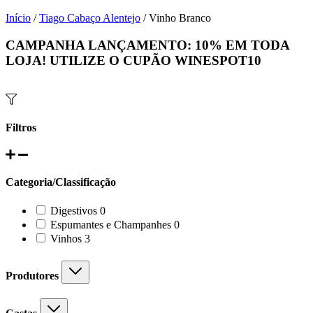
Início
/
Tiago Cabaço Alentejo
/ Vinho Branco
CAMPANHA LANÇAMENTO:
10%
EM TODA
LOJA! UTILIZE O CUPÃO
WINESPOT10
Filtros
Categoria/Classificação
0
Digestivos
0
products
0
Espumantes e Champanhes
0
products
3
Vinhos
3
products
Produtores