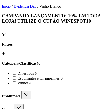
Início
/
Evidencia Dão
/ Vinho Branco
CAMPANHA LANÇAMENTO:
10%
EM TODA
LOJA! UTILIZE O CUPÃO
WINESPOT10
Filtros
Categoria/Classificação
0
Digestivos
0
products
0
Espumantes e Champanhes
0
products
4
Vinhos
4
products
Produtores