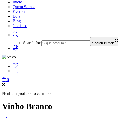
Início
Quem Somos
Eventos
Loja
Blog
Contatos
Search for:
Search Button
0
Nenhum produto no carrinho.
Vinho Branco