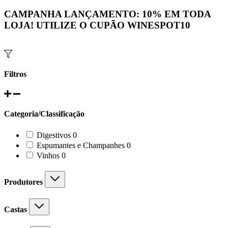
CAMPANHA LANÇAMENTO:
10%
EM TODA
LOJA! UTILIZE O CUPÃO
WINESPOT10
Filtros
Categoria/Classificação
0
Digestivos
0
products
0
Espumantes e Champanhes
0
products
0
Vinhos
0
products
Produtores
Castas