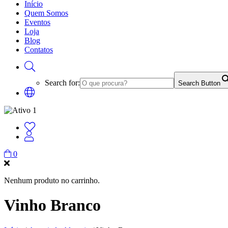
Início
Quem Somos
Eventos
Loja
Blog
Contatos
Search for:
Search Button
0
Nenhum produto no carrinho.
Vinho Branco