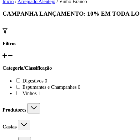
Início
/
Arrepiado Alentejo
/ Vinho Branco
CAMPANHA LANÇAMENTO:
10%
EM TODA LO
Filtros
Categoria/Classificação
0
Digestivos
0
products
0
Espumantes e Champanhes
0
products
1
Vinhos
1
product
Produtores
Castas